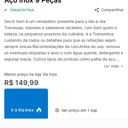
Aço Inox 9 Peças
Compartilhar
TRAMONTINA
Servir bem é um verdadeiro presente para o dia-a-dia.
Travessas, baixelas e saladeiras recebem, com bom gosto e
beleza, os pequenos prazeres da culinária. é a Tramontina
cuidando de todos os detalhes para que as refeições sejam
sempre únicas.Recomendações de Uso:Antes do uso: remova
as eventuais etiquetas e lave-o com água quente, detergente e
esponja macia. Outros tipos de produto como palha de aço,
poderão riscar ou prejudicar o acabamento da peça.Modo de
Ler mais
uso: enxágue cada item a fim de remover totalmente os
Menor preço na loja Via Inox
resíduos dos produtos de limpeza, que, por serem abrasivos,
R$ 149,99
podem danificar o inox. Sempre que possível, use água quente,
pois renova o brilho da peça.Após o uso: enxaguar e secar bem
a peça após o uso, caso contrário, as substâncias químicas da
água (cloro) poderão causar manchas. Evite atrito entre as
peças durante o processo de lavagem e no armazenamento,
Ir à Via Inox
Ver preço em 1 loja
para mantê-la sem riscos. Evite o contato do produto com
superfícies quentes, pois elas provocam a descoloração do