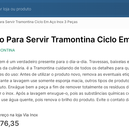
ra Servir Tramontina Ciclo Em Aço Inox 3 Peças
o Para Servir Tramontina Ciclo E
ONTINA
bem é um verdadeiro presente para o dia-a-dia. Travessas, baixelas
s da culinária. é a Tramontina cuidando de todos os detalhes para
es do uso: Antes de utilizar o produto novo, remova as eventuais e
rante a lavagem use somente esponja macia, outros tipos de produtos
uto. Enxágue bem a peça a fim de remover totalmente os resíduos 
ar o inox. Após a lavagem enxugue-o, pois as substâncias químicas
l use água quente, pois renova o brilho do produto. Evite o contato
ração do produto. Quando usar a máquina de lavar louça, recomendam
uar"", a fim de que o mesmo seja secado manualmente."- Foto meram
eço na loja Via Inox
is:- Utensílio totalmente feito em aço inox, altamente durável e de 
76,35
m acabamento do aço em brilho e detalhes em alto relevo fosco nas