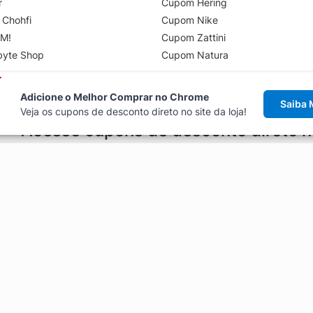
r
Cupom Hering
 Chohfi
Cupom Nike
M!
Cupom Zattini
byte Shop
Cupom Natura
Adicione o Melhor Comprar no Chrome
Saiba 
Veja os cupons de desconto direto no site da loja!
Acesse cupons de desconto direto 
aviso de cupons antes de finalizar uma compra online, direto no ca
Explorar
ódigos promocionais, ofertas e
Artigos