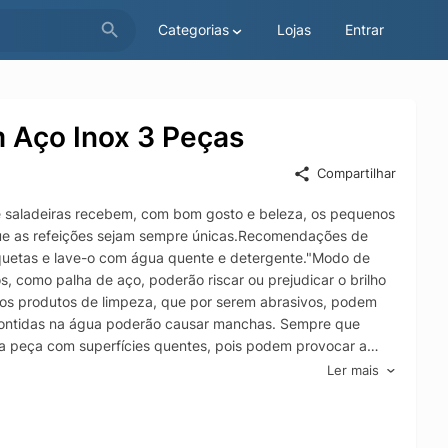
Categorias
Lojas
Entrar
m Aço Inox 3 Peças
Compartilhar
 e saladeiras recebem, com bom gosto e beleza, os pequenos
 que as refeições sejam sempre únicas.Recomendações de
tiquetas e lave-o com água quente e detergente."Modo de
, como palha de aço, poderão riscar ou prejudicar o brilho
dos produtos de limpeza, que por serem abrasivos, podem
 contidas na água poderão causar manchas. Sempre que
 da peça com superfícies quentes, pois podem provocar a
os retirar o produto logo que tenha terminado o ciclo
Ler mais
ente ilustrativa.- Embalagem litografada.Informações
fácil limpeza.- Proporciona um requinte ao compor a mesa.-
 bordas, própria para o uso diário, combinando com