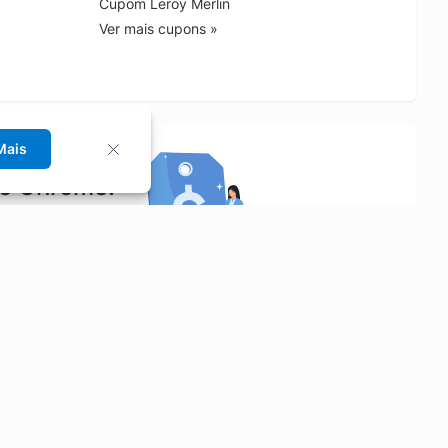
Cupom Leroy Merlin
Ver mais cupons »
Mais
no Chrome!
rrinho de compras.
Saiba mais
Economizar
Siga-nos
Aluguel de Carros
Facebook