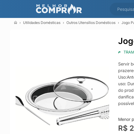
Utilidades Domésticas
Outros Utensílios Domésticos
Jogo Pa
Jog
TRAM
Servir 
prazere
Uso:Ant
uso: Du
do prod
danific
possíve
descolo
""enxag
Menor pr
Adiciona
R$ 2
Peça co