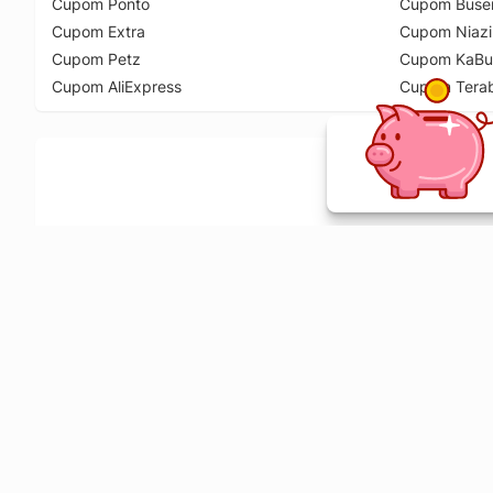
Cupom Ponto
Cupom Buse
Cupom Extra
Cupom Niazi
Cupom Petz
Cupom KaBu
Cupom AliExpress
Cupom Tera
Ative a extensão de descontos e receba 
Sobre o Melhor Comprar
O Melhor Comprar é especializado em cupons de desconto, c