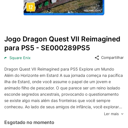
Jogo Dragon Quest VII Reimagined
para PS5 - SE000289PS5
Compartilhar
Square Enix
Dragon Quest VII Reimagined para PS5 Explore um Mundo
Além do Horizonte em Estard A sua jornada começa na pacífica
ilha de Estard, onde você assume o papel de um jovem e
animado filho de pescador. O que parece ser um reino isolado
esconde segredos ancestrais, provocando o questionamento
se existe algo mais além das fronteiras que você sempre
conheceu. Ao lado de seus amigos de infância, você explorará
o enigmático santuário Shrine of Mysteries. Esta descoberta é o
Ler mais
ponto de partida para uma viagem temporal onde você
Esgotado no momento
perceberá que territórios inteiros foram selados por uma força