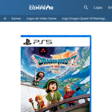
Lojas
En
Games
Jogos de Video Game
Jogo Dragon Quest VII Reimagined para PS5 - SE000289PS5