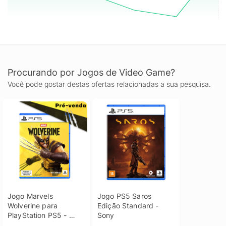
classificação de 12 Anos devido à presença de violência e
temas sensíveis, garantindo uma trama madura e envolvente.
Prepare o espaço em seu console, pois a grandiosidade deste
mundo exige uma instalação dedicada para que cada detalhe
dos cenários e monstros seja renderizado com a máxima
fidelidade. Garanta já o seu no KaBuM!
Procurando por Jogos de Video Game?
Você pode gostar destas ofertas relacionadas a sua pesquisa.
Jogo Marvels 
Jogo PS5 Saros 
Wolverine para 
Edição Standard - 
PlayStation PS5 - 
Sony
Edição Padrão