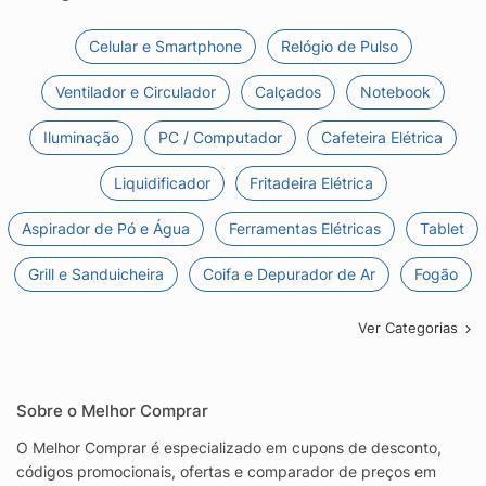
Celular e Smartphone
Relógio de Pulso
Ventilador e Circulador
Calçados
Notebook
Iluminação
PC / Computador
Cafeteira Elétrica
Liquidificador
Fritadeira Elétrica
Aspirador de Pó e Água
Ferramentas Elétricas
Tablet
Grill e Sanduicheira
Coifa e Depurador de Ar
Fogão
Ver Categorias
Sobre o Melhor Comprar
O Melhor Comprar é especializado em cupons de desconto,
códigos promocionais, ofertas e comparador de preços em