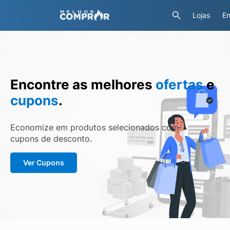
Lojas
En
Encontre as melhores
ofertas
e
cupons
.
Economize em produtos selecionados com
cupons de desconto.
Ver Cupons