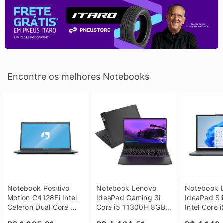
Encontre os melhores Notebooks
Notebook Positivo 
Notebook Lenovo 
Notebook L
Motion C4128Ei Intel 
IdeaPad Gaming 3i 
IdeaPad Sli
Celeron Dual Core 
Core i5 11300H 8GB 
Intel Core 
4GB SSD 128GB 
DDR4 512GB SSD 
8GB DDR5 