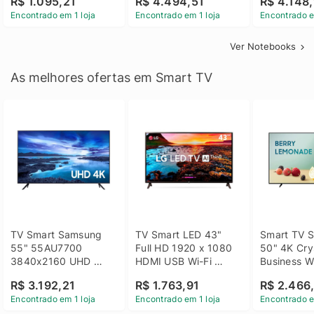
R$ 1.095,21
R$ 4.494,51
R$ 4.148,
Linux 14 - 3002181
GTX 1650 4GB 15.6 
SSD Win 1
Encontrado em 1 loja
Encontrado em 1 loja
Encontrado e
FHD Linux - Preto
Ver Notebooks
As melhores ofertas em Smart TV
TV Smart Samsung 
TV Smart LED 43" 
Smart TV S
55" 55AU7700 
Full HD 1920 x 1080 
50" 4K Crys
3840x2160 UHD 
HDMI USB Wi-Fi 
Business Wi
HDMI USB Wi-Fi 
Bluetooh 
BT 5.2 - 
R$ 3.192,21
R$ 1.763,91
R$ 2.466
Bluetooth
43LM631C0SB LG
LH50BEFH
Encontrado em 1 loja
Encontrado em 1 loja
Encontrado e