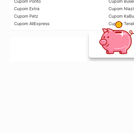
Cupom Ponto
Cupom Buse
Cupom Extra
Cupom Niazi
Cupom Petz
Cupom KaBu
Cupom AliExpress
Cupom Tera
Ative a extensão de descontos e receba 
Sobre o Melhor Comprar
O Melhor Comprar é especializado em cupons de desconto, c