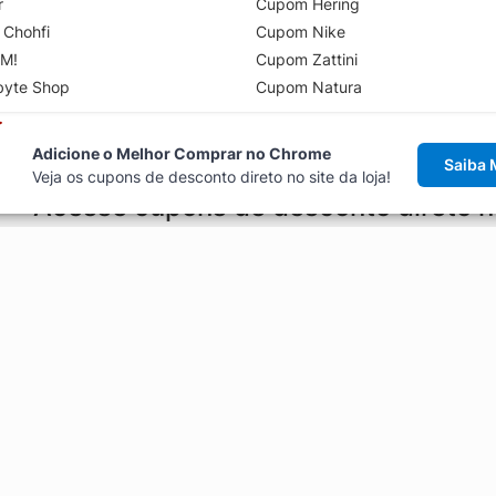
r
Cupom Hering
 Chohfi
Cupom Nike
M!
Cupom Zattini
byte Shop
Cupom Natura
Adicione o Melhor Comprar no Chrome
Saiba 
Veja os cupons de desconto direto no site da loja!
Acesse cupons de desconto direto 
aviso de cupons antes de finalizar uma compra online, direto no ca
Explorar
ódigos promocionais, ofertas e
Artigos