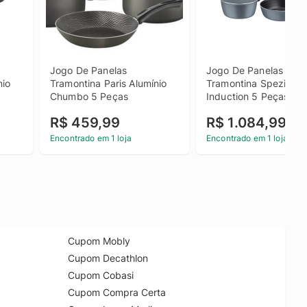
Jogo De Panelas 
Jogo De Panelas 
io 
Tramontina Paris Alumínio 
Tramontina Spezia 
Chumbo 5 Peças
Induction 5 Peças Em 
Alumínio Com 
R$ 459,99
R$ 1.084,99
Revestimento Antiader
Azul Ardósia
Encontrado em 1 loja
Encontrado em 1 loja
Cupom Mobly
Cupom Decathlon
Cupom Cobasi
Cupom Compra Certa