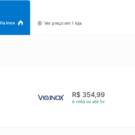
antes de lavar. Evite imersão do utensílio quente em água fria. Se d
emover os resíduos grudados com esponja e sabão. Mesmo depois de 
ções Adicionais:- Podem ir à máquina de lavar louças; - Proporcion
te antitérmico e pegadores de nylon; - Alumínio com revestimento int
 Via Inox
Ver preço em 1 loja
as em fogão a gás, elétrico e vitrocerâmico (resistência elétrica); -
ionando facilidade na limpeza; - Tampas de vidro temperado com b
litam acompanhar o cozimento sem necessidade de abrir com frequê
R$ 354,99
à vista ou até 5x