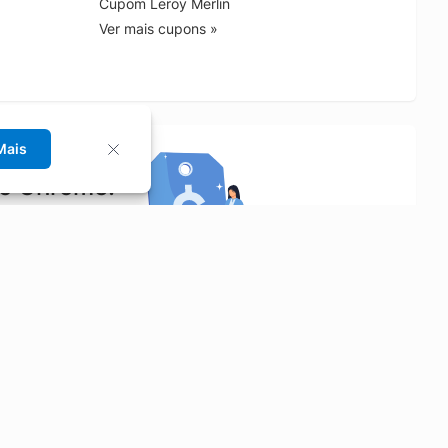
Cupom Leroy Merlin
Ver mais cupons »
Mais
no Chrome!
rrinho de compras.
Saiba mais
Economizar
Siga-nos
Aluguel de Carros
Facebook