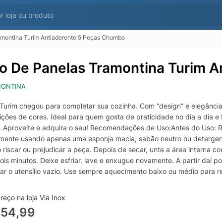
amontina Turim Antiaderente 5 Peças Chumbo
o De Panelas Tramontina Turim 
ONTINA
 Turim chegou para completar sua cozinha. Com “design” e elegância, 
ções de cores. Ideal para quem gosta de praticidade no dia a dia e
. Aproveite e adquira o seu! Recomendações de Uso:Antes do Uso: Re
mente usando apenas uma esponja macia, sabão neutro ou detergente
 riscar ou prejudicar a peça. Depois de secar, unte a área interna c
ois minutos. Deixe esfriar, lave e enxugue novamente. A partir daí 
r o utensílio vazio. Use sempre aquecimento baixo ou médio para ret
ento do utensílio (nunca superior a 350°). Evite que as chamas atinjam
somente utensílios de madeira, nylon ou silicone, que não danificam 
eço na loja Via Inox
ente no revestimento antiaderente. Ao manusear seu utensílio aqueci
354,99
scorrer gordura nas partes externas da peça, pois em contato com o