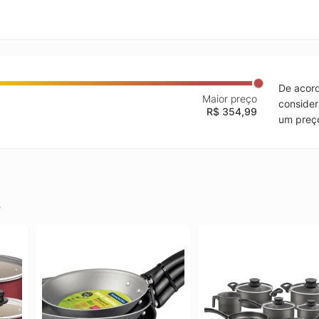
De acord
Maior preço
consider
R$ 354,99
um preço
.