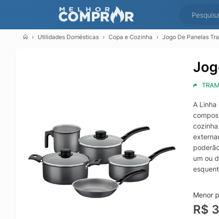
Utilidades Domésticas
Copa e Cozinha
Jogo De Panelas Tr
Jog
TRAM
A Linha
composi
cozinha
externa
poderão
um ou d
esquenta
revestim
utilize 
Menor pr
diretam
R$ 
Evite e