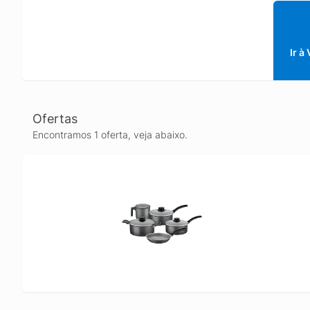
esfriar 
possa r
Informa
baqueli
Ir à
utilizad
proporc
possibi
Ofertas
Encontramos 1 oferta, veja abaixo.