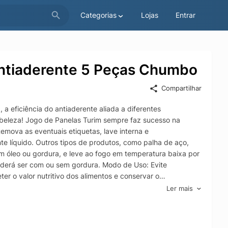
Categorias
Lojas
Entrar
Antiaderente 5 Peças Chumbo
Compartilhar
a eficiência do antiaderente aliada a diferentes
 beleza! Jogo de Panelas Turim sempre faz sucesso na
mova as eventuais etiquetas, lave interna e
 líquido. Outros tipos de produtos, como palha de aço,
om óleo ou gordura, e leve ao fogo em temperatura baixa por
poderá ser com ou sem gordura. Modo de Uso: Evite
er o valor nutritivo dos alimentos e conservar o
 as laterais do utensílio. Para mexer ou retirar o alimento,
Ler mais
a superfície com antiaderente. Nunca corte alimentos
do, cuide para não arranhar/riscar o revestimento externo.
 fogo pode causar manchas. Após o Uso: Deixe o utensílio