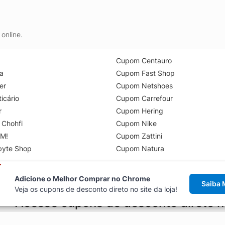
online.
Cupom Centauro
a
Cupom Fast Shop
er
Cupom Netshoes
icário
Cupom Carrefour
r
Cupom Hering
 Chohfi
Cupom Nike
M!
Cupom Zattini
byte Shop
Cupom Natura
Adicione o Melhor Comprar no Chrome
Saiba 
Veja os cupons de desconto direto no site da loja!
Acesse cupons de desconto direto 
aviso de cupons antes de finalizar uma compra online, direto no ca