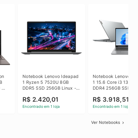
on 
Notebook Lenovo Ideapad 
Notebook Lenovo Ide
B 
1 Ryzen 5 7520U 8GB 
1 15.6 Core i3 1315U
 
DDR5 SSD 256GB Linux - 
DDR4 256GB SSD FH
inza
82X5S00100
Windows 11 Home Ci
R$ 2.420,01
R$ 3.918,51
Encontrado em 1 loja
Encontrado em 1 loja
Ver Notebooks