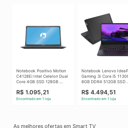
Notebook Positivo Motion 
Notebook Lenovo IdeaP
C4128Ei Intel Celeron Dual 
Gaming 3i Core i5 1130
Core 4GB SSD 128GB 
8GB DDR4 512GB SSD 
Linux 14 - 3002181
GTX 1650 4GB 15.6 FHD
R$ 1.095,21
R$ 4.494,51
Linux - Preto
Encontrado em 1 loja
Encontrado em 1 loja
As melhores ofertas em Smart TV