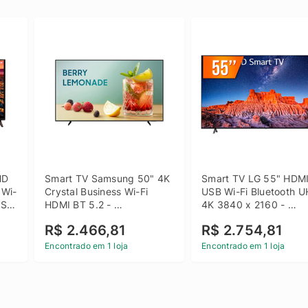
D 
Smart TV Samsung 50" 4K 
Smart TV LG 55" HDMI
 Wi-
Crystal Business Wi-Fi 
USB Wi-Fi Bluetooth U
SB 
HDMI BT 5.2 - 
4K 3840 x 2160 - 
LH50BEFH4GGXZD
55UQ801C0SB
R$ 2.466,81
R$ 2.754,81
Encontrado em 1 loja
Encontrado em 1 loja