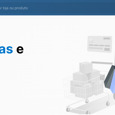
tas
e