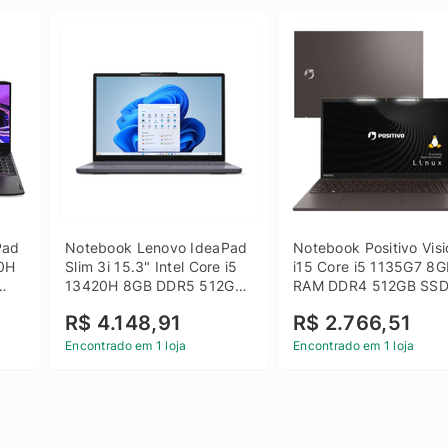
ad 
Notebook Lenovo IdeaPad 
Notebook Positivo Visi
0H 
Slim 3i 15.3" Intel Core i5 
i15 Core i5 1135G7 8G
13420H 8GB DDR5 512GB 
RAM DDR4 512GB SSD
 
SSD Win 11 Home
15.6 Full HD Linux - C
R$ 4.148,91
R$ 2.766,51
Encontrado em 1 loja
Encontrado em 1 loja