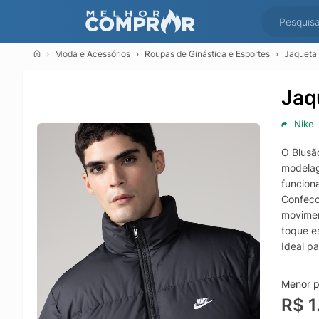
Moda e Acessórios
Roupas de Ginástica e Esportes
Jaqueta 
Jaq
Nike
O Blusã
modelag
funcion
Confecc
movimen
toque e
Ideal p
de inver
Menor p
R$ 1