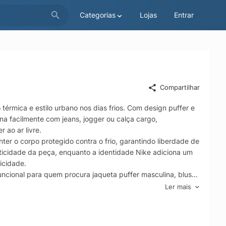
Categorias
Lojas
Entrar
Compartilhar
érmica e estilo urbano nos dias frios. Com design puffer e
na facilmente com jeans, jogger ou calça cargo,
 ao ar livre.
er o corpo protegido contra o frio, garantindo liberdade de
icidade da peça, enquanto a identidade Nike adiciona um
icidade.
uncional para quem procura jaqueta puffer masculina, blusão
m visual alinhado às tendências.
Ler mais