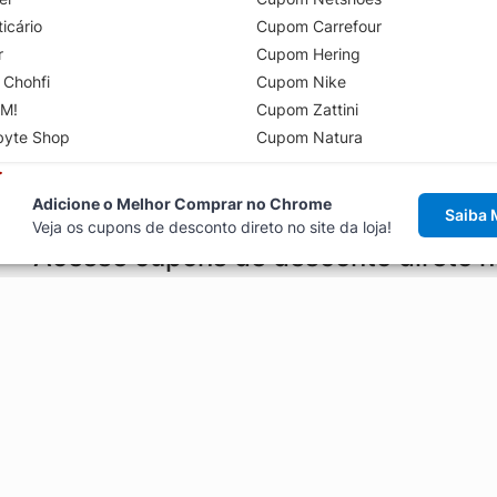
icário
Cupom Carrefour
r
Cupom Hering
 Chohfi
Cupom Nike
M!
Cupom Zattini
byte Shop
Cupom Natura
Adicione o Melhor Comprar no Chrome
Saiba 
Veja os cupons de desconto direto no site da loja!
Acesse cupons de desconto direto 
aviso de cupons antes de finalizar uma compra online, direto no ca
Explorar