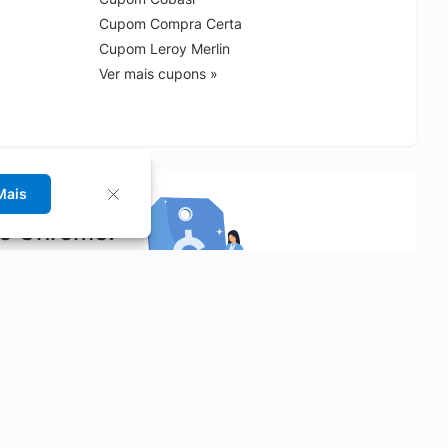
Cupom Compra Certa
Cupom Leroy Merlin
Ver mais cupons »
Mais
no Chrome!
rrinho de compras.
Saiba mais
Economizar
Siga-nos