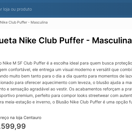
Nike Club Puffer - Masculina
ueta Nike Club Puffer - Masculina
o Nike M SF Club Puffer é a escolha ideal para quem busca proteção t
em confortável, ele entrega um visual moderno e versátil que combi
ando muito bem tanto para o dia a dia quanto para momentos de lazer
ionado para oferecer aquecimento com leveza, o blusão ajuda a mant
to e sensação agradável ao vestir. Os acabamentos reforçam a prat
sportivo premium, perfeito para compor looks streetwear com autent
ara meia-estação e inverno, o Blusão Nike Club Puffer é uma opção f
no Nike e casaco casual para frio, unindo conforto, durabilidade e u
reço na loja Centauro
.599,99