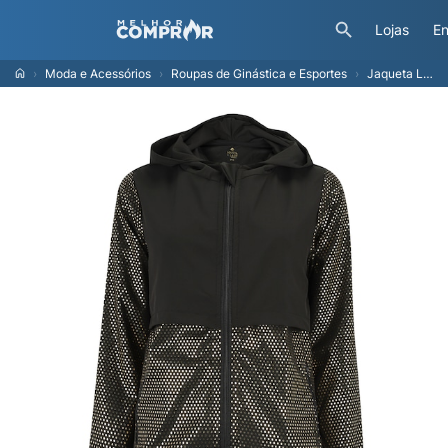
Lojas
En
Moda e Acessórios
Roupas de Ginástica e Esportes
Jaqueta Lauf com Capuz Poa Lolita