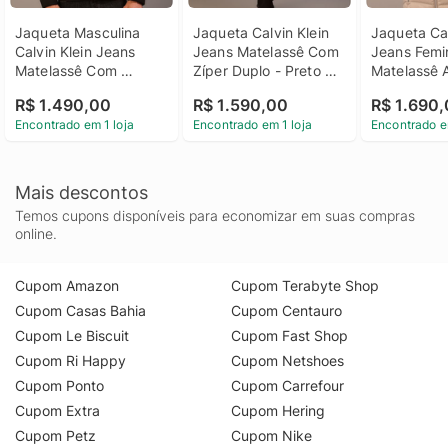
Jaqueta Masculina 
Jaqueta Calvin Klein 
Jaqueta Cal
Calvin Klein Jeans 
Jeans Matelassê Com 
Jeans Femin
Matelassê Com 
Zíper Duplo - Preto 
Matelassê A
Capuz - Preto 
Jaqueta Calvin Klein 
- Light Gre
R$ 1.490,00
R$ 1.590,00
R$ 1.690
Jaqueta Masculina 
Jeans Matelassê Com 
Calvin Klein
Encontrado em 1 loja
Encontrado em 1 loja
Encontrado e
Calvin Klein Jeans 
Zíper Duplo Preto Gg
Feminino Ma
Matelassê Com 
Acinturada 
Capuz Preto p
Gg
Mais descontos
Temos cupons disponíveis para economizar em suas compras
online.
Cupom Amazon
Cupom Terabyte Shop
Cupom Casas Bahia
Cupom Centauro
Cupom Le Biscuit
Cupom Fast Shop
Cupom Ri Happy
Cupom Netshoes
Cupom Ponto
Cupom Carrefour
Cupom Extra
Cupom Hering
Cupom Petz
Cupom Nike