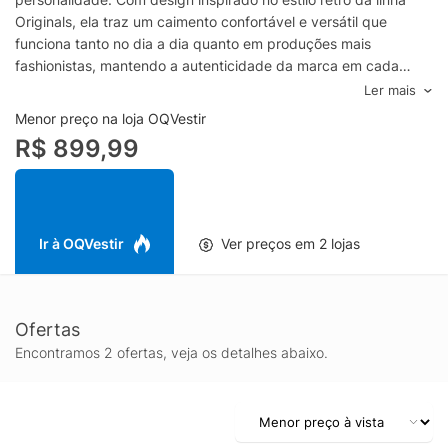
Originals, ela traz um caimento confortável e versátil que
funciona tanto no dia a dia quanto em produções mais
fashionistas, mantendo a autenticidade da marca em cada
detalhe.
Ler mais
Confeccionada em tecido woven, essa jaqueta oferece leveza
Menor preço na loja OQVestir
e boa resistência para uso frequente, perfeita para meia-
R$ 899,99
estação e para sobreposições. O modelo tipo track jacket
valoriza a mobilidade, enquanto a cor verde adiciona um toque
marcante e fácil de coordenar com jeans, calças jogger, shorts
ou saias, criando combinações que vão do casual ao street.
Os acabamentos clássicos da Adidas Originals reforçam o
Ir à OQVestir
Ver preços em 2 lojas
apelo atemporal da peça, entregando uma jaqueta feminina
que transita com facilidade entre diferentes ocasiões. Ideal
para quem busca uma jaqueta Adidas feminina verde com
Ofertas
estilo esportivo, conforto e identidade, a Santiago Woven TT é
uma escolha certeira para elevar o guarda-roupa com atitude e
Encontramos 2 ofertas, veja os detalhes abaixo.
praticidade.