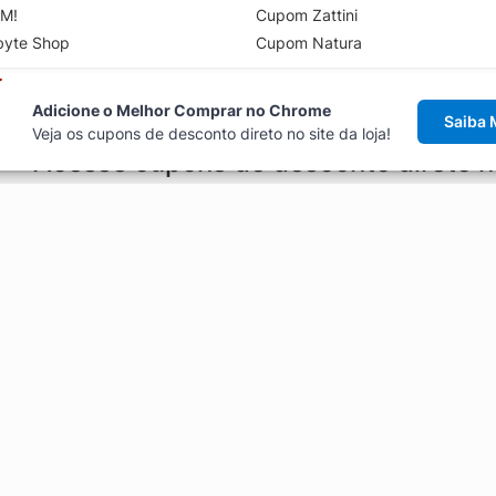
M!
Cupom Zattini
byte Shop
Cupom Natura
Adicione o Melhor Comprar no Chrome
Saiba 
Veja os cupons de desconto direto no site da loja!
Acesse cupons de desconto direto 
aviso de cupons antes de finalizar uma compra online, direto no ca
Explorar
ódigos promocionais, ofertas e
Artigos
Black Friday
Enviar Cupom