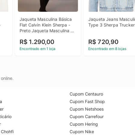
Jaqueta Masculina Básica 
Jaqueta Jeans Masculi
o
Flat Calvin Klein Sherpa - 
Type 3 Sherpa Trucker
Preto Jaqueta Masculina 
Básica Flat Calvin Klein 
R$ 1.290,00
R$ 720,90
Sherpa Preto m
Encontrado em 1 loja
Encontrado em 8 lojas
online.
Cupom Centauro
a
Cupom Fast Shop
er
Cupom Netshoes
icário
Cupom Carrefour
r
Cupom Hering
 Chohfi
Cupom Nike