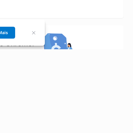
Mais
no Chrome!
rrinho de compras.
Saiba mais
Economizar
Siga-nos
Aluguel de Carros
Facebook
Categorias
Instagram
Cupons
Youtube