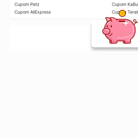
Cupom Petz
Cupom KaBu
Cupom AliExpress
Cupom Tera
Ative a extensão de descontos e receba 
Sobre o Melhor Comprar
O Melhor Comprar é especializado em cupons de desconto, c
comparador de preços em mais de 1900 lojas online.