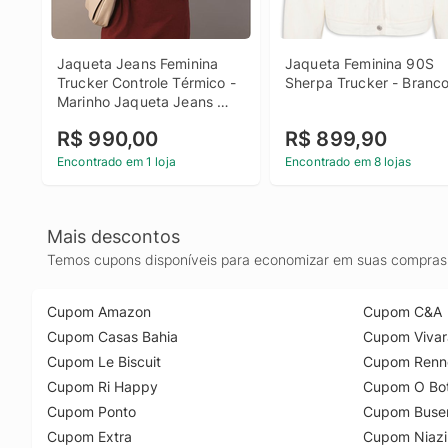
Jaqueta Jeans Feminina 
Jaqueta Feminina 90S 
Trucker Controle Térmico - 
Sherpa Trucker - Branc
Marinho Jaqueta Jeans 
Feminina Trucker Controle 
R$ 990,00
R$ 899,90
Térmico Marinho Gg
Encontrado em 1 loja
Encontrado em 8 lojas
Mais descontos
Temos cupons disponíveis para economizar em suas compras 
Cupom Amazon
Cupom C&A
Cupom Casas Bahia
Cupom Vivar
Cupom Le Biscuit
Cupom Renn
Cupom Ri Happy
Cupom O Bot
Cupom Ponto
Cupom Buse
Cupom Extra
Cupom Niazi