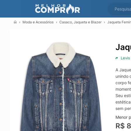
Moda e Acessórios
Casaco, Jaqueta e Blazer
Jaqueta Femin
Jaq
Levis
A Jaque
unindo 
corpo f
momento
Seu est
estética
sem perd
Menor p
R$ 