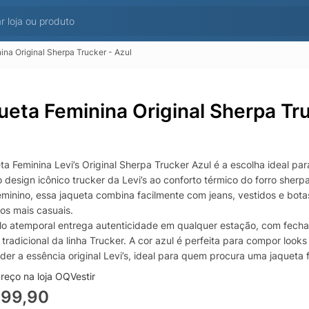
ina Original Sherpa Trucker - Azul
ueta Feminina Original Sherpa Tru
ta Feminina Levi’s Original Sherpa Trucker Azul é a escolha ideal 
o design icônico trucker da Levi’s ao conforto térmico do forro sh
eminino, essa jaqueta combina facilmente com jeans, vestidos e botas
s mais casuais.
ilo atemporal entrega autenticidade em qualquer estação, com fecha
 tradicional da linha Trucker. A cor azul é perfeita para compor lo
er a essência original Levi’s, ideal para quem procura uma jaqueta fe
reço na loja OQVestir
899,90