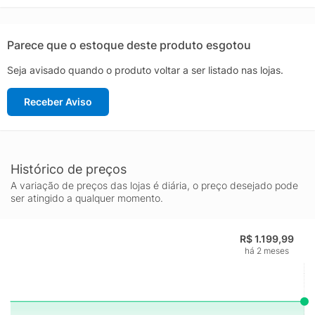
feminina Nike cropped entrega um visual clean e atual, sendo
uma ótima escolha para quem procura jaqueta esportiva
feminina com pegada streetwear e funcionalidade.
Parece que o estoque deste produto esgotou
Seja avisado quando o produto voltar a ser listado nas lojas.
Receber Aviso
Histórico de preços
A variação de preços das lojas é diária, o preço desejado pode
ser atingido a qualquer momento.
R$ 1.199,99
há 2 meses