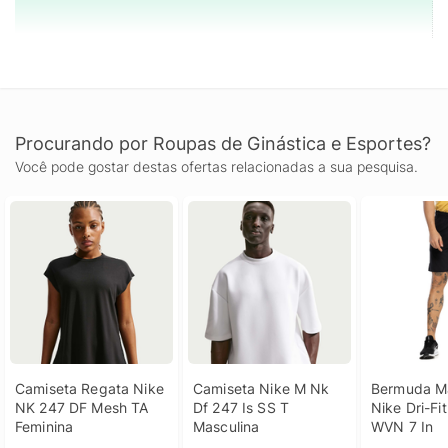
Procurando por Roupas de Ginástica e Esportes?
Você pode gostar destas ofertas relacionadas a sua pesquisa.
Camiseta Regata Nike 
Camiseta Nike M Nk 
Bermuda Ma
NK 247 DF Mesh TA 
Df 247 Is SS T 
Nike Dri-Fit
Feminina
Masculina
WVN 7 In