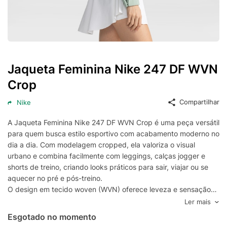
Jaqueta Feminina Nike 247 DF WVN
Crop
Compartilhar
Nike
A Jaqueta Feminina Nike 247 DF WVN Crop é uma peça versátil
para quem busca estilo esportivo com acabamento moderno no
dia a dia. Com modelagem cropped, ela valoriza o visual
urbano e combina facilmente com leggings, calças jogger e
shorts de treino, criando looks práticos para sair, viajar ou se
aquecer no pré e pós-treino.
O design em tecido woven (WVN) oferece leveza e sensação
confortável ao vestir, enquanto a tecnologia Nike Dri-FIT (DF)
Ler mais
auxilia no gerenciamento do suor para manter o corpo mais
Esgotado no momento
seco durante a rotina. Ideal para sobreposições, essa jaqueta