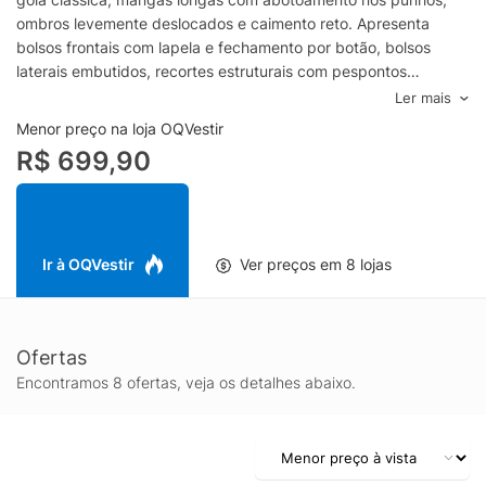
ombros levemente deslocados e caimento reto. Apresenta
bolsos frontais com lapela e fechamento por botão, bolsos
laterais embutidos, recortes estruturais com pespontos
contrastantes e tag da marca aplicada. Barra com ajuste lateral
Ler mais
por botões e fechamento frontal por botões metálicos.- Gola
Menor preço na loja OQVestir
clássica- Mangas longas com abotoamento- Bolsos frontais
R$ 699,90
com lapela- Bolsos laterais embutidos- Recortes com
pespontos- Barra com ajuste lateral- Fechamento por botões
metálicosEspecificações & CuidadosLavar à
máquinaComposição: 100% algodãoCor: CinzaMarca: Levis
Ir à OQVestir
Ver preços em 8 lojas
Ofertas
Encontramos 8 ofertas, veja os detalhes abaixo.