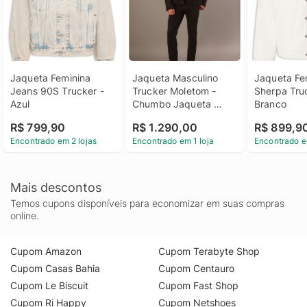
Jaqueta Feminina 
Jaqueta Masculino 
Jaqueta Fe
Jeans 90S Trucker - 
Trucker Moletom - 
Sherpa Truc
Azul
Chumbo Jaqueta 
Branco
Masculino Trucker 
R$ 799,90
R$ 1.290,00
R$ 899,9
Moletom Chumbo p
Encontrado em 2 lojas
Encontrado em 1 loja
Encontrado e
Mais descontos
Temos cupons disponíveis para economizar em suas compras
online.
Cupom Amazon
Cupom Terabyte Shop
Cupom Casas Bahia
Cupom Centauro
Cupom Le Biscuit
Cupom Fast Shop
Cupom Ri Happy
Cupom Netshoes