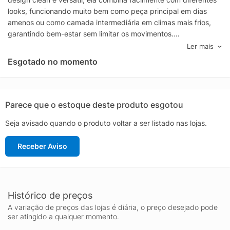
looks, funcionando muito bem como peça principal em dias
amenos ou como camada intermediária em climas mais frios,
garantindo bem-estar sem limitar os movimentos.
Confeccionada em fleece macio ao toque, essa jaqueta
Ler mais
proporciona aquecimento leve e respirabilidade, ajudando a
Esgotado no momento
manter a sensação de conforto durante caminhadas, viagens e
rotinas urbanas. O fechamento frontal em zíper facilita o ajuste
de ventilação conforme a temperatura, enquanto o capuz
adiciona proteção extra contra vento e mudanças rápidas no
Parece que o estoque deste produto esgotou
clima, tornando a peça ainda mais funcional.
Seja avisado quando o produto voltar a ser listado nas lojas.
Pensada para uso prático, a Glacier Full Zip Hoodie oferece um
caimento confortável e excelente usabilidade, acompanhando
Receber Aviso
você de trilhas e passeios ao trabalho, faculdade ou momentos
de lazer. A cor branca traz um visual moderno e atemporal,
perfeito para quem procura uma jaqueta feminina The North
Face fácil de combinar, leve para levar na mochila e pronta
para diferentes cenários.
Histórico de preços
A variação de preços das lojas é diária, o preço desejado pode
ser atingido a qualquer momento.