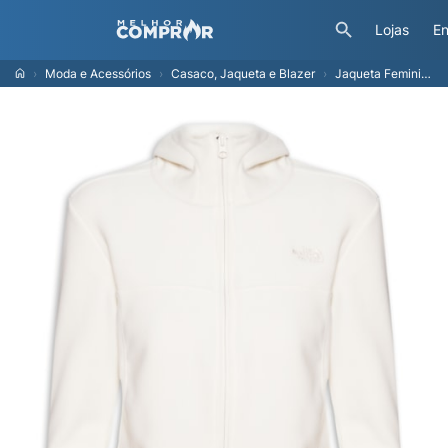
Lojas
En
Moda e Acessórios
Casaco, Jaqueta e Blazer
Jaqueta Feminina Glacier Full Zip Hoodie - Branco