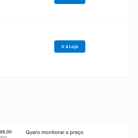
Ir à Loja
798,00
Quero monitorar o preço
dias