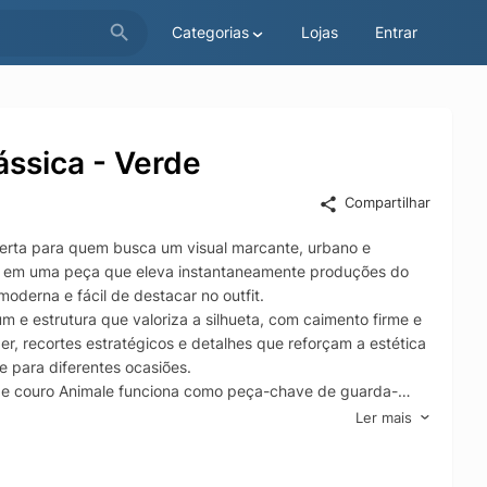
Categorias
Lojas
Entrar
ssica - Verde
Compartilhar
certa para quem busca um visual marcante, urbano e
ação em uma peça que eleva instantaneamente produções do
moderna e fácil de destacar no outfit.
e estrutura que valoriza a silhueta, com caimento firme e
r, recortes estratégicos e detalhes que reforçam a estética
e para diferentes ocasiões.
ta de couro Animale funciona como peça-chave de guarda-
ntre o peso do couro e itens mais leves. Uma opção prática e
Ler mais
ça, durabilidade e estilo clássico que nunca sai de moda.