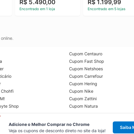
R$ 5.490,00
R$ 1.199,99
Couro Com Cinto Marrom 
40
Encontrado em 1 loja
Encontrado em 5 lojas
online.
Cupom Centauro
a
Cupom Fast Shop
er
Cupom Netshoes
icário
Cupom Carrefour
r
Cupom Hering
 Chohfi
Cupom Nike
M!
Cupom Zattini
byte Shop
Cupom Natura
Adicione o Melhor Comprar no Chrome
Saiba 
Veja os cupons de desconto direto no site da loja!