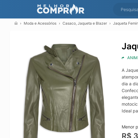
Moda e Acessórios
Casaco, Jaqueta e Blazer
Jaqueta Femin
Jaq
ANIM
A Jaque
atempor
dia a di
Confecc
elegant
motocic
Ideal p
roupa, 
estilos
Menor p
R$ 3