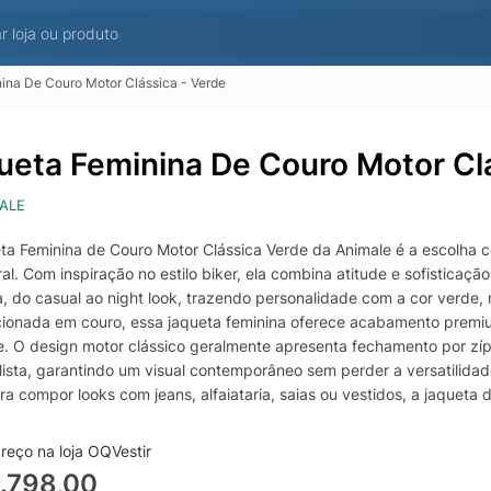
ina De Couro Motor Clássica - Verde
ueta Feminina De Couro Motor Clá
ALE
ta Feminina de Couro Motor Clássica Verde da Animale é a escolha 
al. Com inspiração no estilo biker, ela combina atitude e sofistic
a, do casual ao night look, trazendo personalidade com a cor verde, 
ionada em couro, essa jaqueta feminina oferece acabamento premium 
e. O design motor clássico geralmente apresenta fechamento por zípe
lista, garantindo um visual contemporâneo sem perder a versatilidad
ara compor looks com jeans, alfaiataria, saias ou vestidos, a jaque
perfeita para sobreposições em dias amenos e para criar contraste e
a para quem procura uma jaqueta feminina de couro verde com presen
reço na loja OQVestir
.798,00