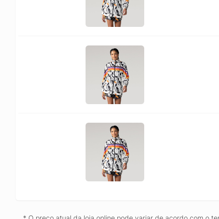
* O preço atual da loja online pode variar de acordo com o te