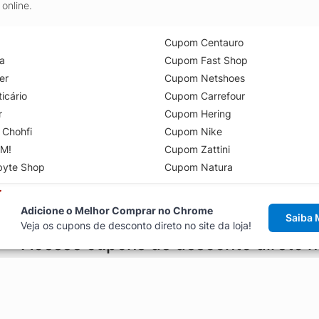
online.
Cupom Centauro
a
Cupom Fast Shop
er
Cupom Netshoes
icário
Cupom Carrefour
r
Cupom Hering
 Chohfi
Cupom Nike
M!
Cupom Zattini
byte Shop
Cupom Natura
Adicione o Melhor Comprar no Chrome
Saiba 
Veja os cupons de desconto direto no site da loja!
Acesse cupons de desconto direto 
aviso de cupons antes de finalizar uma compra online, direto no ca