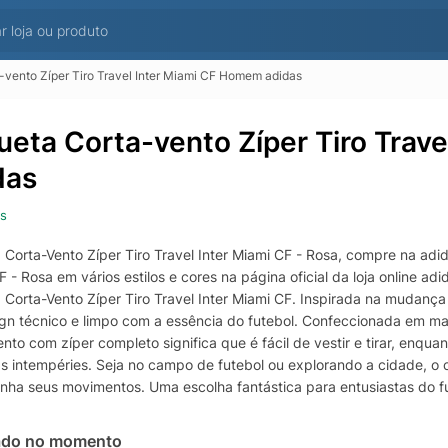
-vento Zíper Tiro Travel Inter Miami CF Homem adidas
ueta Corta-vento Zíper Tiro Trav
das
s
Corta-Vento Zíper Tiro Travel Inter Miami CF - Rosa, compre na adid
 - Rosa em vários estilos e cores na página oficial da loja online ad
 Corta-Vento Zíper Tiro Travel Inter Miami CF. Inspirada na mudança
gn técnico e limpo com a essência do futebol. Confeccionada em mal
nto com zíper completo significa que é fácil de vestir e tirar, enq
as intempéries. Seja no campo de futebol ou explorando a cidade, o
ha seus movimentos. Uma escolha fantástica para entusiastas do fut
va do compromisso da adidas com a inovação.
ado no momento