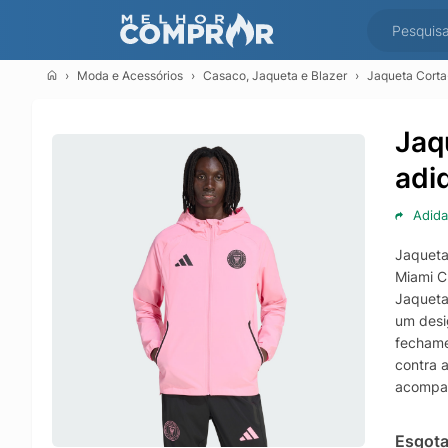
Moda e Acessórios
Casaco, Jaqueta e Blazer
Jaqueta Corta
Jaq
adi
Adida
Jaqueta 
Miami CF
Jaqueta
um desi
fechame
contra 
acompan
uma pro
Esgot