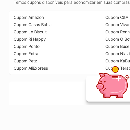
Temos cupons disponíveis para economizar em suas compras 
Cupom Amazon
Cupom C&A
Cupom Casas Bahia
Cupom Vivar
Cupom Le Biscuit
Cupom Renn
Cupom Ri Happy
Cupom O Bot
Cupom Ponto
Cupom Buse
Cupom Extra
Cupom Niazi
Cupom Petz
Cupom KaBu
Cupom AliExpress
Cupom Tera
Ative a extensão de descontos e receba 