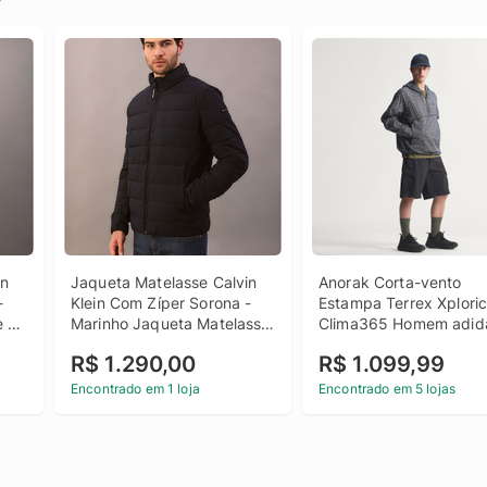
n 
Jaqueta Matelasse Calvin 
Anorak Corta-vento 
 
Klein Com Zíper Sorona - 
Estampa Terrex Xploric
 
Marinho Jaqueta Matelasse 
Clima365 Homem adid
Calvin Klein Com Zíper 
R$ 1.290,00
R$ 1.099,99
Sorona Marinho g
Encontrado em 1 loja
Encontrado em 5 lojas