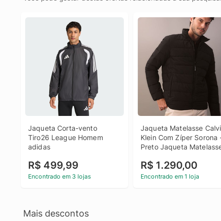
Jaqueta Corta-vento 
Jaqueta Matelasse Calvi
Tiro26 League Homem 
Klein Com Zíper Sorona -
adidas
Preto Jaqueta Matelasse
Calvin Klein Com Zíper 
R$ 499,99
R$ 1.290,00
Sorona Preto Gg
Encontrado em 3 lojas
Encontrado em 1 loja
Mais descontos