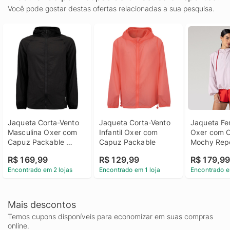
Você pode gostar destas ofertas relacionadas a sua pesquisa.
Jaqueta Corta-Vento 
Jaqueta Corta-Vento 
Jaqueta Fem
Masculina Oxer com 
Infantil Oxer com 
Oxer com C
Capuz Packable 
Capuz Packable
Mochy Repe
Tecido Plano Corrida
Água Pack
R$ 169,99
R$ 129,99
R$ 179,9
Encontrado em 2 lojas
Encontrado em 1 loja
Encontrado e
Mais descontos
Temos cupons disponíveis para economizar em suas compras
online.