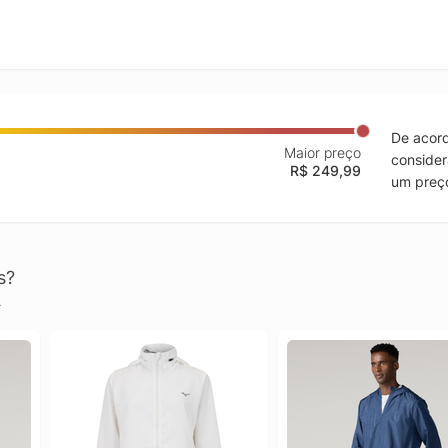
De acord
Maior preço
consider
R$ 249,99
um preço
s?
.