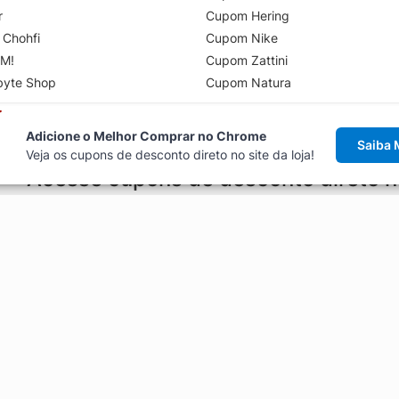
r
Cupom Hering
 Chohfi
Cupom Nike
M!
Cupom Zattini
byte Shop
Cupom Natura
Adicione o Melhor Comprar no Chrome
Saiba 
Veja os cupons de desconto direto no site da loja!
Acesse cupons de desconto direto 
aviso de cupons antes de finalizar uma compra online, direto no ca
Explorar
ódigos promocionais, ofertas e
Artigos