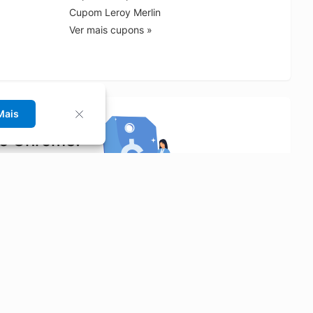
Cupom Leroy Merlin
Ver mais cupons »
Mais
no Chrome!
rrinho de compras.
Saiba mais
Economizar
Siga-nos
Aluguel de Carros
Facebook