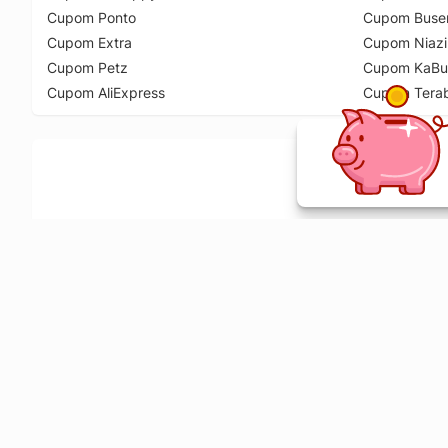
Cupom Ponto
Cupom Buse
Cupom Extra
Cupom Niazi
Cupom Petz
Cupom KaBu
Cupom AliExpress
Cupom Tera
Ative a extensão de descontos e receba 
Sobre o Melhor Comprar
O Melhor Comprar é especializado em cupons de desconto, c