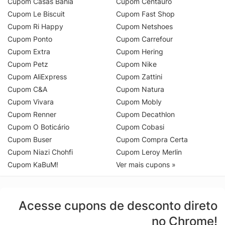
Cupom Casas Bahia
Cupom Centauro
Cupom Le Biscuit
Cupom Fast Shop
Cupom Ri Happy
Cupom Netshoes
Cupom Ponto
Cupom Carrefour
Cupom Extra
Cupom Hering
Cupom Petz
Cupom Nike
Cupom AliExpress
Cupom Zattini
Cupom C&A
Cupom Natura
Cupom Vivara
Cupom Mobly
Cupom Renner
Cupom Decathlon
Cupom O Boticário
Cupom Cobasi
Cupom Buser
Cupom Compra Certa
Cupom Niazi Chohfi
Cupom Leroy Merlin
Cupom KaBuM!
Ver mais cupons »
Acesse cupons de desconto direto
no Chrome!