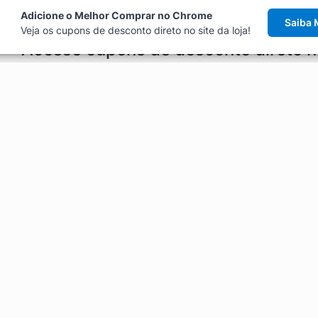
Adicione o Melhor Comprar no Chrome
Saiba 
Veja os cupons de desconto direto no site da loja!
Acesse cupons de desconto direto 
aviso de cupons antes de finalizar uma compra online, direto no ca
Explorar
ódigos promocionais, ofertas e
Artigos
Black Friday
Enviar Cupom
Fale Conosco