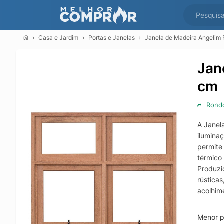
Casa e Jardim
Portas e Janelas
Janela de Madeira Angelim
Jan
cm
Rond
A Janel
ilumina
permite
térmico
Produzi
rústica
acolhim
parede.
Com med
Menor p
outros 