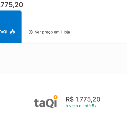
.775,20
nar o fluxo de ar, reduzindo a sensação de abafamento e melhorando 
sul entrega uma solução prática para obras e reformas, com design 
lhor conservação e desempenho ao longo do tempo, recomenda-se 
ção periódica, especialmente em áreas expostas à umidade e ao sol
 TaQi
Ver preço em 1 loja
R$ 1.775,20
à vista ou até 5x