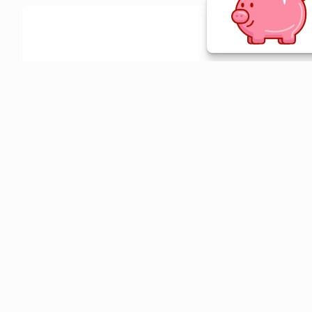
Ative a extensão de descontos e receba 
Sobre o Melhor Comprar
O Melhor Comprar é especializado em cupons de desconto, c
comparador de preços em mais de 1900 lojas online.
© 2026 Melhor Comprar - CNPJ 17.439.356/0001-29