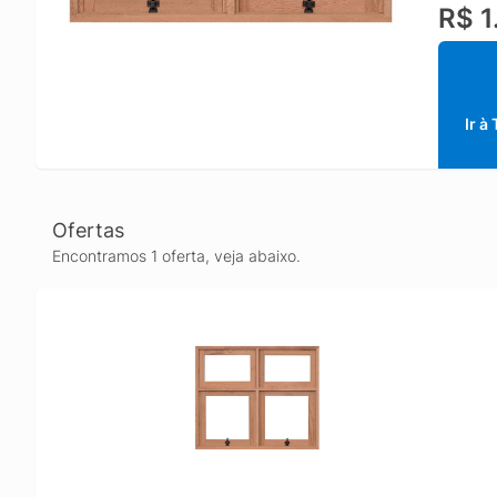
R$ 1
direcio
A Rondo
Para me
manuten
Ir à
Ofertas
Encontramos 1 oferta, veja abaixo.