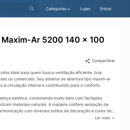
Categorias
Lojas
Entrar
l Maxim-Ar 5200 140 x 100
Compartilhar
lha ideal para quem busca ventilação eficiente, boa
ais ou comerciais. Seu sistema de abertura tipo maxim-ar
 a circulação interna e contribuindo para o conforto
presença estética, combinando muito bem com fachadas
orizam materiais naturais. A madeira confere sensação de
harmonização com diversos estilos de decoração e cores de
Ler mais
ara dormitórios, salas, cozinhas, áreas de serviço e
imizando o uso do espaço. A abertura projetante ajuda a