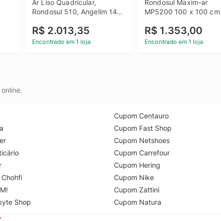
Ar Liso Quadricular, 
Rondosul Maxim-ar 
Rondosul 510, Angelim 140 
MP5200 100 x 100 cm
x 70
R$ 2.013,35
R$ 1.353,00
Encontrado em 1 loja
Encontrado em 1 loja
online.
Cupom Centauro
a
Cupom Fast Shop
er
Cupom Netshoes
icário
Cupom Carrefour
r
Cupom Hering
 Chohfi
Cupom Nike
M!
Cupom Zattini
byte Shop
Cupom Natura