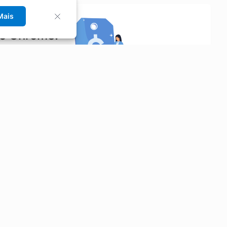
Mais
no Chrome!
rrinho de compras.
Saiba mais
Economizar
Siga-nos
Aluguel de Carros
Facebook
Categorias
Instagram
Cupons
Youtube
Extensão
Faq
Privacidade
Termos
•
•