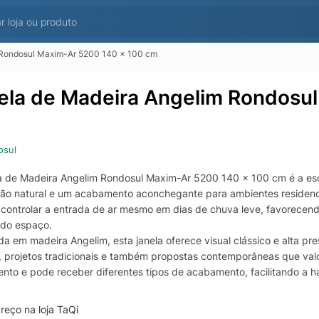
 Rondosul Maxim-Ar 5200 140 x 100 cm
ela de Madeira Angelim Rondosu
osul
a de Madeira Angelim Rondosul Maxim-Ar 5200 140 x 100 cm é a esco
ção natural e um acabamento aconchegante para ambientes residenci
 controlar a entrada de ar mesmo em dias de chuva leve, favorecendo
 do espaço.
da em madeira Angelim, esta janela oferece visual clássico e alta 
s, projetos tradicionais e também propostas contemporâneas que val
ento e pode receber diferentes tipos de acabamento, facilitando a 
idas de 140 x 100 cm, a Janela Rondosul Maxim-Ar 5200 é indicada p
reço na loja TaQi
ambientes em que se deseja equilibrar luminosidade e ventilação, ot