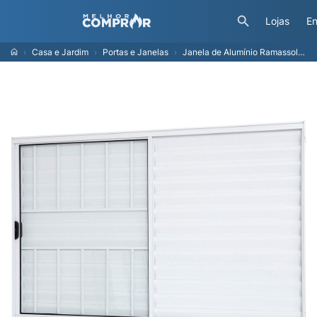
Lojas
En
Casa e Jardim
Portas e Janelas
Janela de Alumínio Ramassol Slim Modular Veneziana com Grade 31132, Branco, 100 x 100 cm