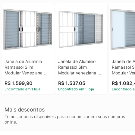
Janela de Alumínio 
Janela de Alumínio 
Janela de A
Ramassol Slim 
Ramassol Slim 
Ramassol Sl
Modular Veneziana 
Modular Veneziana 
Modular Ve
com Grade 31140, 
com Grade 31134, 
31129, Bran
R$ 1.599,90
R$ 1.537,05
R$ 1.082
Branco, 150 x 100 cm
Branco, 150 x 100 cm
100 cm
Encontrado em 1 loja
Encontrado em 1 loja
Encontrado e
Mais descontos
Temos cupons disponíveis para economizar em suas compras
online.