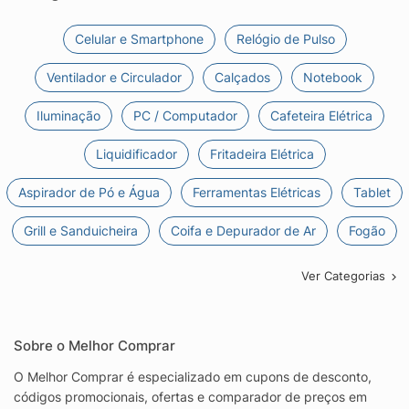
Celular e Smartphone
Relógio de Pulso
Ventilador e Circulador
Calçados
Notebook
Iluminação
PC / Computador
Cafeteira Elétrica
Liquidificador
Fritadeira Elétrica
Aspirador de Pó e Água
Ferramentas Elétricas
Tablet
Grill e Sanduicheira
Coifa e Depurador de Ar
Fogão
Ver Categorias
Sobre o Melhor Comprar
O Melhor Comprar é especializado em cupons de desconto,
códigos promocionais, ofertas e comparador de preços em