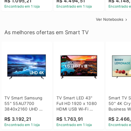
R$ 1.095,21
R$ 4.494,51
R$ 4.148,
Linux 14 - 3002181
GTX 1650 4GB 15.6 
SSD Win 1
Encontrado em 1 loja
Encontrado em 1 loja
Encontrado e
FHD Linux - Preto
Ver Notebooks
As melhores ofertas em Smart TV
TV Smart Samsung 
TV Smart LED 43" 
Smart TV S
55" 55AU7700 
Full HD 1920 x 1080 
50" 4K Crys
3840x2160 UHD 
HDMI USB Wi-Fi 
Business Wi
HDMI USB Wi-Fi 
Bluetooh 
BT 5.2 - 
R$ 3.192,21
R$ 1.763,91
R$ 2.466
Bluetooth
43LM631C0SB LG
LH50BEFH
Encontrado em 1 loja
Encontrado em 1 loja
Encontrado e