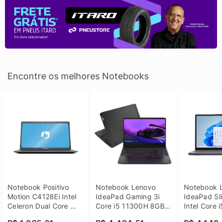
Encontre os melhores Notebooks
Notebook Positivo 
Notebook Lenovo 
Notebook L
Motion C4128Ei Intel 
IdeaPad Gaming 3i 
IdeaPad Sli
Celeron Dual Core 
Core i5 11300H 8GB 
Intel Core 
4GB SSD 128GB 
DDR4 512GB SSD 
8GB DDR5 