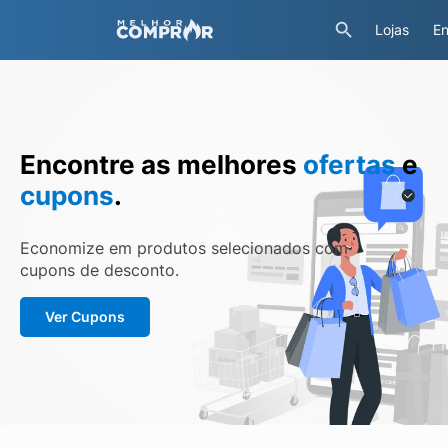
Lojas
En
Encontre as melhores
ofertas
e
cupons
.
Economize em produtos selecionados com
cupons de desconto.
Ver Cupons