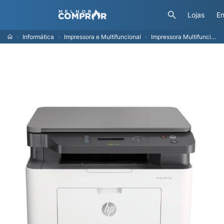
Lojas
En
Informática
Impressora e Multifuncional
Impressora Multifuncional HP Laserjet Mono 135W 110v Wireless - 4ZB83A