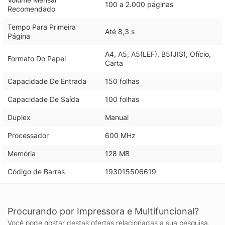
100 a 2.000 páginas
Recomendado
Tempo Para Primeira
Até 8,3 s
Página
A4, A5, A5(LEF), B5(JIS), Ofício,
Formato Do Papel
Carta
Capacidade De Entrada
150 folhas
Capacidade De Saída
100 folhas
Duplex
Manual
Processador
600 MHz
Memória
128 MB
Código de Barras
193015506619
Procurando por Impressora e Multifuncional?
Você pode gostar destas ofertas relacionadas a sua pesquisa.