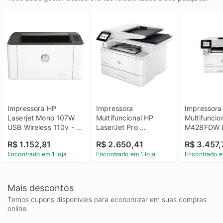
Impressora HP 
Impressora 
Impressora 
Laserjet Mono 107W 
Multifuncional HP 
Multifuncion
USB Wireless 110v - 
LaserJet Pro 
M428FDW L
HPM4ZB78A#696
4103FDW Mono Wi-Fi 
Mono USB W
R$ 1.152,81
R$ 2.650,41
R$ 3.457,
Duplex Bluetooth 
Encontrado em 1 loja
Encontrado em 1 loja
Encontrado e
Ethernet 110V - 
Branco
Mais descontos
Temos cupons disponíveis para economizar em suas compras
online.