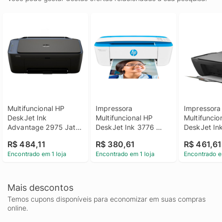
Multifuncional HP 
Impressora 
Impressora 
DeskJet Ink 
Multifuncional HP 
Multifuncion
Advantage 2975 Jato 
DeskJet Ink 3776 
DeskJet Ink
de Tinta Colorida Wi-
Jato de tinta Bivolt 
Advantage 
R$ 484,11
R$ 380,61
R$ 461,61
Fi USB Bivolt - Preto
J9V88A
USB Bivolt
Encontrado em 1 loja
Encontrado em 1 loja
Encontrado e
Mais descontos
Temos cupons disponíveis para economizar em suas compras
online.