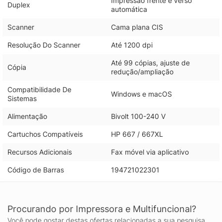
Impressão frente e verso
Duplex
automática
Scanner
Cama plana CIS
Resolução Do Scanner
Até 1200 dpi
Até 99 cópias, ajuste de
Cópia
redução/ampliação
Compatibilidade De
Windows e macOS
Sistemas
Alimentação
Bivolt 100-240 V
Cartuchos Compatíveis
HP 667 / 667XL
Recursos Adicionais
Fax móvel via aplicativo
Código de Barras
194721022301
Procurando por Impressora e Multifuncional?
Você pode gostar destas ofertas relacionadas a sua pesquisa.