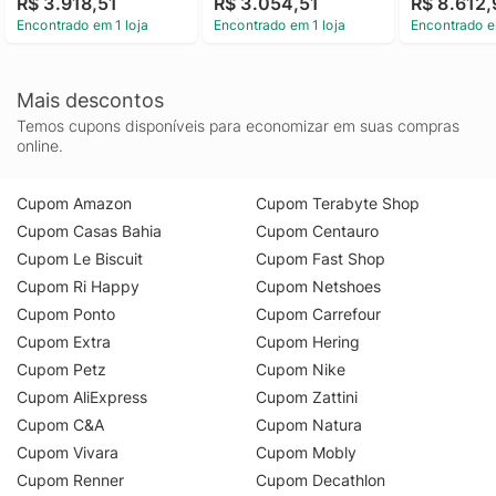
R$ 3.918,51
R$ 3.054,51
R$ 8.612,
Ethernet Duplex ADF 
Colorida USB Wi-Fi 
Fax ADF Dup
Encontrado em 1 loja
Encontrado em 1 loja
Encontrado e
Bivolt - Branco/Preto
Ethernet Bivolt Branco 
- Preto
- WF-C5710
Mais descontos
Temos cupons disponíveis para economizar em suas compras
online.
Cupom Amazon
Cupom Terabyte Shop
Cupom Casas Bahia
Cupom Centauro
Cupom Le Biscuit
Cupom Fast Shop
Cupom Ri Happy
Cupom Netshoes
Cupom Ponto
Cupom Carrefour
Cupom Extra
Cupom Hering
Cupom Petz
Cupom Nike
Cupom AliExpress
Cupom Zattini
Cupom C&A
Cupom Natura
Cupom Vivara
Cupom Mobly
Cupom Renner
Cupom Decathlon