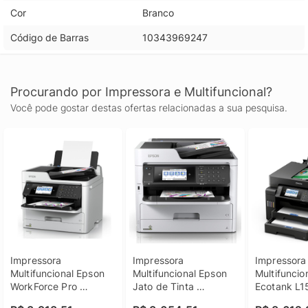
Cor
Branco
Código de Barras
10343969247
Procurando por Impressora e Multifuncional?
Você pode gostar destas ofertas relacionadas a sua pesquisa.
Impressora 
Impressora 
Impressora 
Multifuncional Epson 
Multifuncional Epson 
Multifuncio
WorkForce Pro 
Jato de Tinta 
Ecotank L1
Colorida Wi-Fi 
Workforce Pro 
Wi-Fi Ether