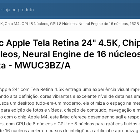
.5K, Chip M4, CPU 8 Núcleos, GPU 8 Núcleos, Neural Engine de 16 núcleos, 1
c Apple Tela Retina 24" 4.5K, Ch
leos, Neural Engine de 16 núcle
ta - MWUC3BZ/A
e
Apple 24" com Tela Retina 4.5K entrega uma experiência visual impr
ndo alta definição, cores vibrantes e excelente nível de detalhes e
sca um desktop tudo-em-um moderno, ele otimiza o espaço na mesa 
a para edição de fotos e vídeos, criação de conteúdo, navegação e mu
o com o chip Apple M4, este iMac oferece desempenho ágil e responsi
es, com CPU de 8 núcleos e GPU de 8 núcleos para gráficos fluidos e
de 16 núcleos acelera recursos de inteligência artificial e aprendi
amento de imagem, reconhecimento e automações, além de contribui