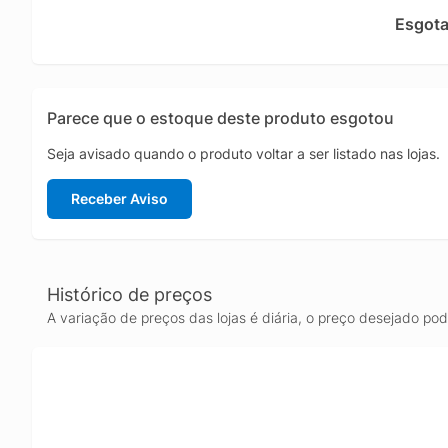
Com 16G
Esgot
enquant
excelen
elegant
Parece que o estoque deste produto esgotou
Seja avisado quando o produto voltar a ser listado nas lojas.
Receber Aviso
Histórico de preços
A variação de preços das lojas é diária, o preço desejado po