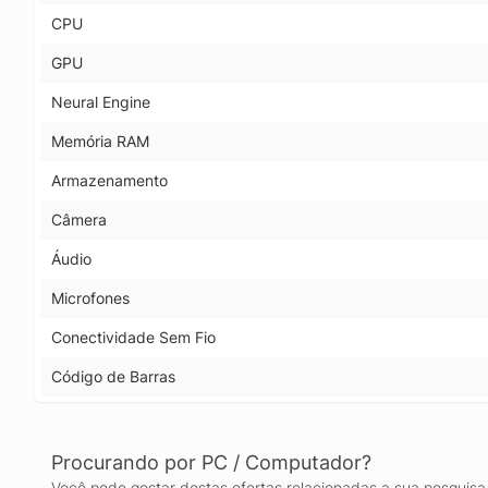
CPU
GPU
Neural Engine
Memória RAM
Armazenamento
Câmera
Áudio
Microfones
Conectividade Sem Fio
Código de Barras
Procurando por PC / Computador?
Você pode gostar destas ofertas relacionadas a sua pesquisa