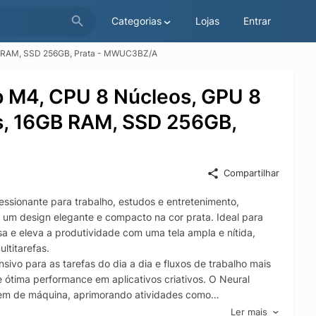
Categorias
Lojas
Entrar
6GB RAM, SSD 256GB, Prata - MWUC3BZ/A
ip M4, CPU 8 Núcleos, GPU 8
os, 16GB RAM, SSD 256GB,
Compartilhar
essionante para trabalho, estudos e entretenimento,
m um design elegante e compacto na cor prata. Ideal para
e eleva a produtividade com uma tela ampla e nítida,
ltitarefas.
vo para as tarefas do dia a dia e fluxos de trabalho mais
 ótima performance em aplicativos criativos. O Neural
zagem de máquina, aprimorando atividades como
r para uma experiência mais rápida em apps compatíveis.
Ler mais