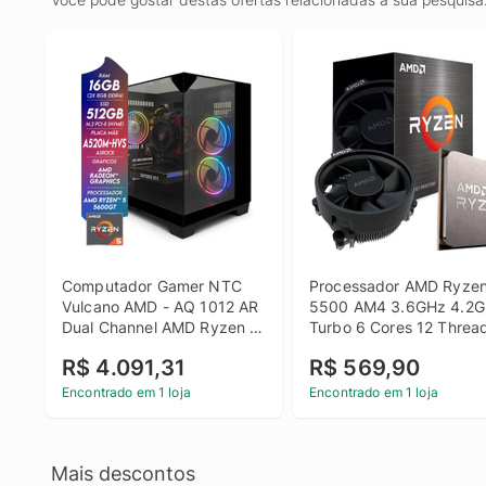
Computador Gamer NTC 
Processador AMD Ryzen
Vulcano AMD - AQ 1012 AR 
5500 AM4 3.6GHz 4.2G
Dual Channel AMD Ryzen 5 
Turbo 6 Cores 12 Thread
5600GT 16GB DDR4 
16MB C/Cooler S/Vídeo
R$ 4.091,31
R$ 569,90
Radeon Graphics 512GB 
SSD C/ 3 Fans
Encontrado em 1 loja
Encontrado em 1 loja
Mais descontos