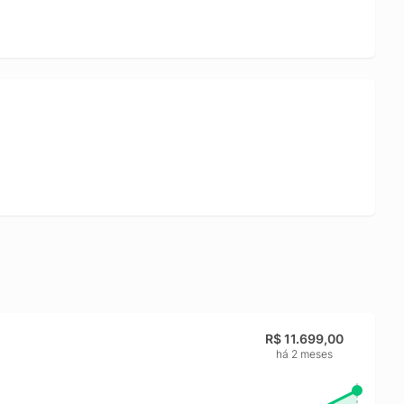
versos aplicativos e manter várias abas e projetos abertos,
tura veloz de programas e acesso ágil aos arquivos. Uma
 a integração do ecossistema Apple em um computador
R$ 11.699,00
há 2 meses