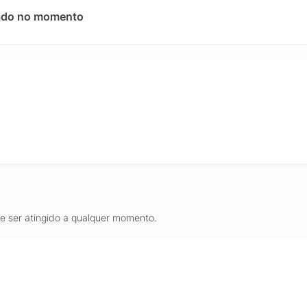
B de memória RAM, o iMac garante maior fluidez ao alternar entre di
ado no momento
o o SSD de 256GB proporciona inicialização rápida do sistema, aber
te escolha para quem procura desempenho, qualidade de imagem e
e e eficiente, identificado pelo código MWUC3BZ/A.
de ser atingido a qualquer momento.