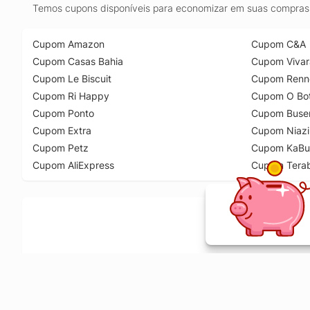
Temos cupons disponíveis para economizar em suas compras 
Cupom Amazon
Cupom C&A
Cupom Casas Bahia
Cupom Vivar
Cupom Le Biscuit
Cupom Renn
Cupom Ri Happy
Cupom O Bot
Cupom Ponto
Cupom Buse
Cupom Extra
Cupom Niazi
Cupom Petz
Cupom KaBu
Cupom AliExpress
Cupom Tera
Ative a extensão de descontos e receba 