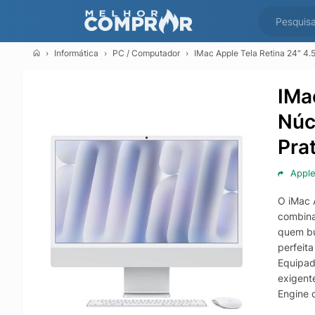
Informática
PC / Computador
IMac Apple Tela Retina 24" 4
IMa
Núc
Pra
Appl
O iMac 
combina
quem bu
perfeit
Equipad
exigent
Engine 
process