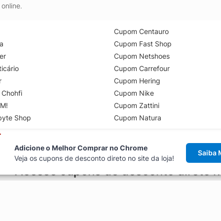
online.
Cupom Centauro
a
Cupom Fast Shop
er
Cupom Netshoes
icário
Cupom Carrefour
r
Cupom Hering
 Chohfi
Cupom Nike
M!
Cupom Zattini
byte Shop
Cupom Natura
Adicione o Melhor Comprar no Chrome
Saiba 
Veja os cupons de desconto direto no site da loja!
Acesse cupons de desconto direto 
aviso de cupons antes de finalizar uma compra online, direto no ca