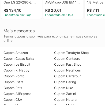
One LG 22V280-L, 
AM/Micro-USB BM 1,8 
1,8 Metros
24V360-L, 24V570 - 
Metros
R$ 134,10
R$ 20,61
R$ 7,11
AEW73649853 - 
Encontrado em 1 loja
Encontrado em 1 loja
Encontrado e
AEW73649853
Mais descontos
Temos cupons disponíveis para economizar em suas compras
online.
Cupom Amazon
Cupom Terabyte Shop
Cupom Casas Bahia
Cupom Centauro
Cupom Le Biscuit
Cupom Fast Shop
Cupom Ri Happy
Cupom Netshoes
Cupom Ponto
Cupom Carrefour
Cupom Extra
Cupom Hering
Cupom Petz
Cupom Nike
Cupom AliExpress
Cupom Zattini
Cupom C&A
Cupom Natura