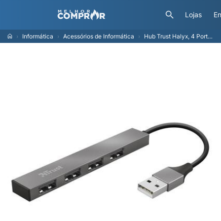
Lojas
En
Informática
Acessórios de Informática
Hub Trust Halyx, 4 Portas USB 2.0, Ultra Compacto, Conexão USB, de Alumínio, - 23786