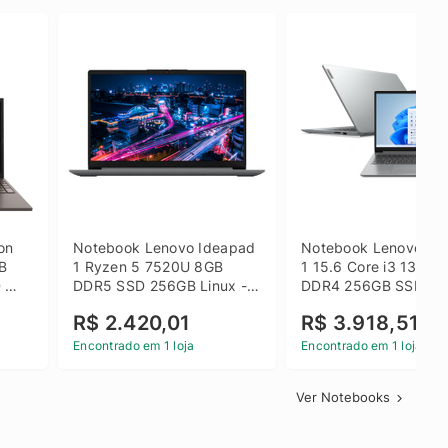
on 
Notebook Lenovo Ideapad 
Notebook Lenovo Ide
B 
1 Ryzen 5 7520U 8GB 
1 15.6 Core i3 1315U
 
DDR5 SSD 256GB Linux - 
DDR4 256GB SSD FH
inza
82X5S00100
Windows 11 Home Ci
R$ 2.420,01
R$ 3.918,51
Encontrado em 1 loja
Encontrado em 1 loja
Ver Notebooks