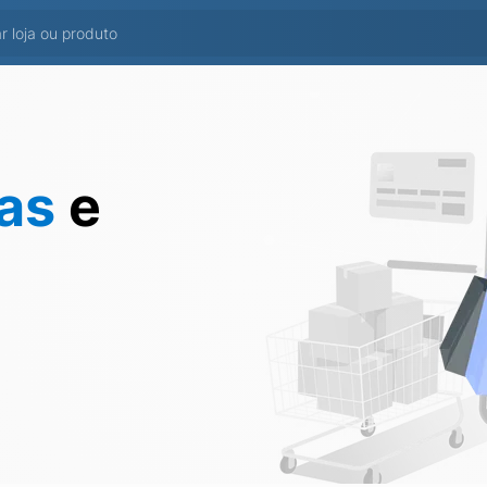
tas
e