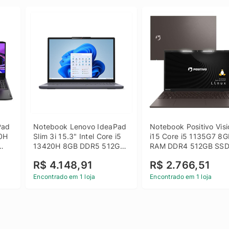
ad 
Notebook Lenovo IdeaPad 
Notebook Positivo Visi
0H 
Slim 3i 15.3" Intel Core i5 
i15 Core i5 1135G7 8G
13420H 8GB DDR5 512GB 
RAM DDR4 512GB SSD
 
SSD Win 11 Home
15.6 Full HD Linux - C
R$ 4.148,91
R$ 2.766,51
Encontrado em 1 loja
Encontrado em 1 loja