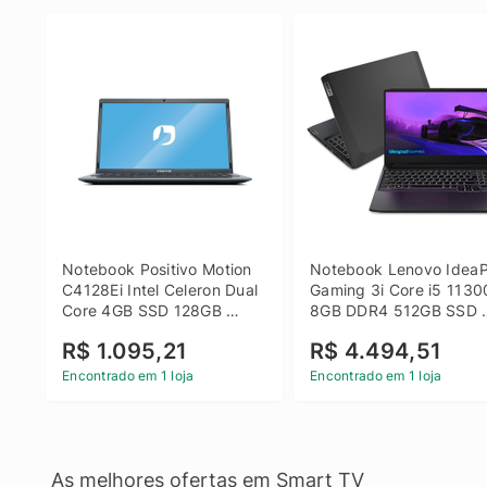
Notebook Positivo Motion 
Notebook Lenovo IdeaP
C4128Ei Intel Celeron Dual 
Gaming 3i Core i5 1130
Core 4GB SSD 128GB 
8GB DDR4 512GB SSD 
Linux 14 - 3002181
GTX 1650 4GB 15.6 FHD
R$ 1.095,21
R$ 4.494,51
Linux - Preto
Encontrado em 1 loja
Encontrado em 1 loja
As melhores ofertas em Smart TV