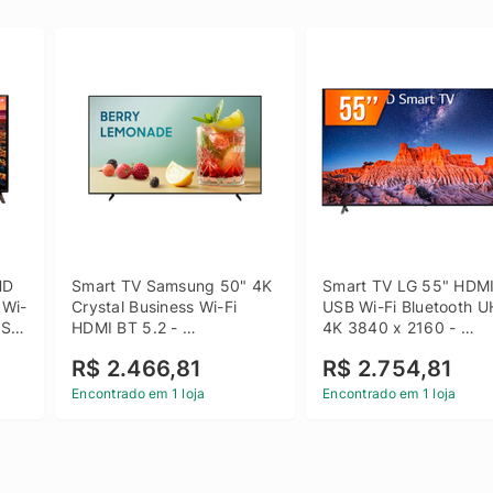
D 
Smart TV Samsung 50" 4K 
Smart TV LG 55" HDMI
 Wi-
Crystal Business Wi-Fi 
USB Wi-Fi Bluetooth U
SB 
HDMI BT 5.2 - 
4K 3840 x 2160 - 
LH50BEFH4GGXZD
55UQ801C0SB
R$ 2.466,81
R$ 2.754,81
Encontrado em 1 loja
Encontrado em 1 loja