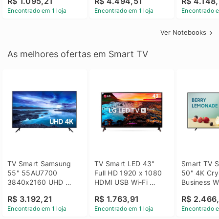
R$ 1.095,21
R$ 4.494,51
R$ 4.148,
Linux 14 - 3002181
GTX 1650 4GB 15.6 
SSD Win 1
Encontrado em 1 loja
Encontrado em 1 loja
Encontrado e
FHD Linux - Preto
Ver Notebooks
As melhores ofertas em Smart TV
TV Smart Samsung 
TV Smart LED 43" 
Smart TV S
55" 55AU7700 
Full HD 1920 x 1080 
50" 4K Crys
3840x2160 UHD 
HDMI USB Wi-Fi 
Business Wi
HDMI USB Wi-Fi 
Bluetooh 
BT 5.2 - 
R$ 3.192,21
R$ 1.763,91
R$ 2.466
Bluetooth
43LM631C0SB LG
LH50BEFH
Encontrado em 1 loja
Encontrado em 1 loja
Encontrado e