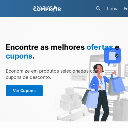
Lojas
En
Encontre as melhores
ofertas
e
cupons
.
Economize em produtos selecionados com
cupons de desconto.
Ver Cupons