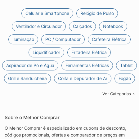
Celular e Smartphone
Relógio de Pulso
Ventilador e Circulador
Calçados
Notebook
Iluminação
PC / Computador
Cafeteira Elétrica
Liquidificador
Fritadeira Elétrica
Aspirador de Pó e Água
Ferramentas Elétricas
Tablet
Grill e Sanduicheira
Coifa e Depurador de Ar
Fogão
Ver Categorias
Sobre o Melhor Comprar
O Melhor Comprar é especializado em cupons de desconto,
códigos promocionais, ofertas e comparador de preços em