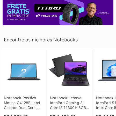
Encontre os melhores Notebooks
Notebook Positivo 
Notebook Lenovo 
Notebook L
Motion C4128Ei Intel 
IdeaPad Gaming 3i 
IdeaPad Sli
Celeron Dual Core 
Core i5 11300H 8GB 
Intel Core 
4GB SSD 128GB 
DDR4 512GB SSD 
8GB DDR5 