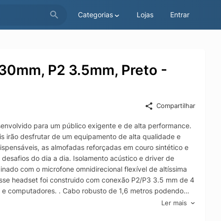
Categorias
Lojas
Entrar
 30mm, P2 3.5mm, Preto -
Compartilhar
volvido para um público exigente e de alta performance.
ais irão desfrutar de um equipamento de alta qualidade e
spensáveis, as almofadas reforçadas em couro sintético e
desafios do dia a dia. Isolamento acústico e driver de
do com o microfone omnidirecional flexível de altíssima
esse headset foi construido com conexão P2/P3 3.5 mm de 4
ac e computadores. . Cabo robusto de 1,6 metros podendo
 dedos com função Mute de microfone e ajuste de volume,
Ler mais