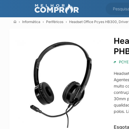
Informática
Periféricos
Headset Office Pcyes HB300, Drive
Hea
PH
PCYE
Headset
Agentes 
muito c
contruçã
30mm pr
qualida
polos. 
chegar 
podendo
Esgot