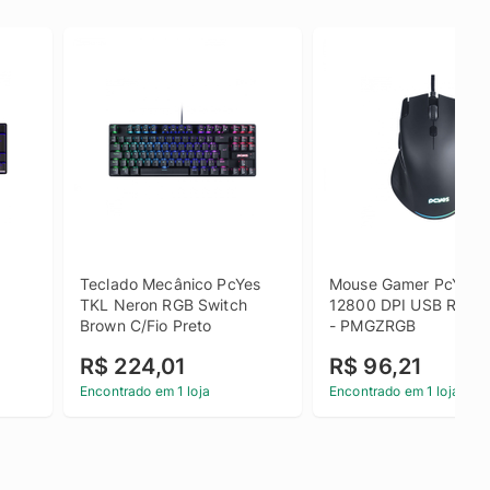
Teclado Mecânico PcYes 
Mouse Gamer PcYes Z
TKL Neron RGB Switch 
12800 DPI USB RGB Pr
Brown C/Fio Preto
- PMGZRGB
R$ 224,01
R$ 96,21
Encontrado em 1 loja
Encontrado em 1 loja