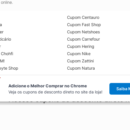
online.
Cupom Centauro
a
Cupom Fast Shop
er
Cupom Netshoes
icário
Cupom Carrefour
r
Cupom Hering
 Chohfi
Cupom Nike
M!
Cupom Zattini
byte Shop
Cupom Natura
Adicione o Melhor Comprar no Chrome
Saiba 
Veja os cupons de desconto direto no site da loja!
Acesse cupons de desconto direto 
aviso de cupons antes de finalizar uma compra online, direto no ca