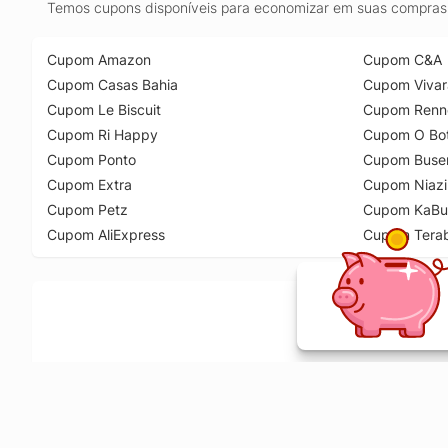
Temos cupons disponíveis para economizar em suas compras 
Cupom Amazon
Cupom C&A
Cupom Casas Bahia
Cupom Vivar
Cupom Le Biscuit
Cupom Renn
Cupom Ri Happy
Cupom O Bot
Cupom Ponto
Cupom Buse
Cupom Extra
Cupom Niazi
Cupom Petz
Cupom KaBu
Cupom AliExpress
Cupom Tera
Ative a extensão de descontos e receba 