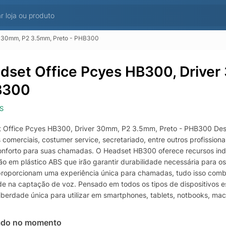
r 30mm, P2 3.5mm, Preto - PHB300
dset Office Pcyes HB300, Driver
B300
S
 Office Pcyes HB300, Driver 30mm, P2 3.5mm, Preto - PHB300 Desen
comerciais, costumer service, secretariado, entre outros profission
onforto para suas chamadas. O Headset HB300 oferece recursos indi
o em plástico ABS que irão garantir durabilidade necessária para os 
oporcionam uma experiência única para chamadas, tudo isso combina
de na captação de voz. Pensado em todos os tipos de dispositivos 
Liberdade única para utilizar em smartphones, tablets, notbooks, m
até 1,8 metros com adaptador. Tenha controle total nas pontas dos
 ser alocado de forma prática e funcional pelo o usuário.
ado no momento