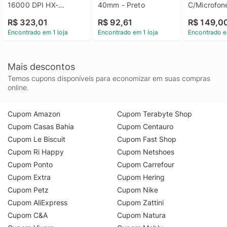
16000 DPI HX-
40mm - Preto
C/Microfone
MC002B - Preto
PH427
R$ 323,01
R$ 92,61
R$ 149,0
Encontrado em 1 loja
Encontrado em 1 loja
Encontrado e
Mais descontos
Temos cupons disponíveis para economizar em suas compras
online.
Cupom Amazon
Cupom Terabyte Shop
Cupom Casas Bahia
Cupom Centauro
Cupom Le Biscuit
Cupom Fast Shop
Cupom Ri Happy
Cupom Netshoes
Cupom Ponto
Cupom Carrefour
Cupom Extra
Cupom Hering
Cupom Petz
Cupom Nike
Cupom AliExpress
Cupom Zattini
Cupom C&A
Cupom Natura