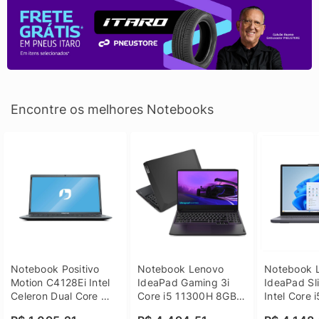
Encontre os melhores Notebooks
Notebook Positivo 
Notebook Lenovo 
Notebook L
Motion C4128Ei Intel 
IdeaPad Gaming 3i 
IdeaPad Sli
Celeron Dual Core 
Core i5 11300H 8GB 
Intel Core 
4GB SSD 128GB 
DDR4 512GB SSD 
8GB DDR5 