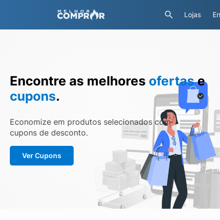
Lojas
En
Encontre as melhores
ofertas
e
cupons
.
Economize em produtos selecionados com
cupons de desconto.
Ver Cupons