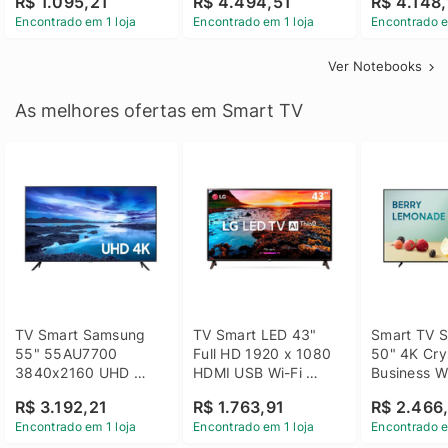
R$ 1.095,21
R$ 4.494,51
R$ 4.148,
Linux 14 - 3002181
GTX 1650 4GB 15.6 
SSD Win 1
Encontrado em 1 loja
Encontrado em 1 loja
Encontrado e
FHD Linux - Preto
Ver Notebooks
As melhores ofertas em Smart TV
TV Smart Samsung 
TV Smart LED 43" 
Smart TV S
55" 55AU7700 
Full HD 1920 x 1080 
50" 4K Crys
3840x2160 UHD 
HDMI USB Wi-Fi 
Business Wi
HDMI USB Wi-Fi 
Bluetooh 
BT 5.2 - 
R$ 3.192,21
R$ 1.763,91
R$ 2.466
Bluetooth
43LM631C0SB LG
LH50BEFH
Encontrado em 1 loja
Encontrado em 1 loja
Encontrado e