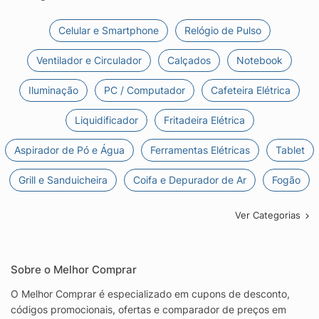
Celular e Smartphone
Relógio de Pulso
Ventilador e Circulador
Calçados
Notebook
Iluminação
PC / Computador
Cafeteira Elétrica
Liquidificador
Fritadeira Elétrica
Aspirador de Pó e Água
Ferramentas Elétricas
Tablet
Grill e Sanduicheira
Coifa e Depurador de Ar
Fogão
Ver Categorias
Sobre o Melhor Comprar
O Melhor Comprar é especializado em cupons de desconto,
códigos promocionais, ofertas e comparador de preços em