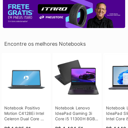
Encontre os melhores Notebooks
Notebook Positivo 
Notebook Lenovo 
Notebook L
Motion C4128Ei Intel 
IdeaPad Gaming 3i 
IdeaPad Sli
Celeron Dual Core 
Core i5 11300H 8GB 
Intel Core 
4GB SSD 128GB 
DDR4 512GB SSD 
8GB DDR5 