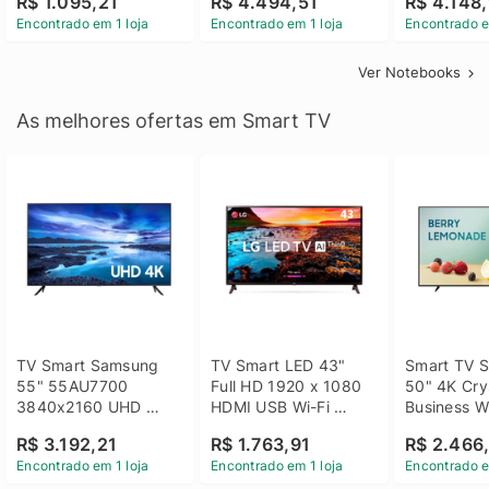
R$ 1.095,21
R$ 4.494,51
R$ 4.148,
Linux 14 - 3002181
GTX 1650 4GB 15.6 
SSD Win 1
Encontrado em 1 loja
Encontrado em 1 loja
Encontrado e
FHD Linux - Preto
Ver Notebooks
As melhores ofertas em Smart TV
TV Smart Samsung 
TV Smart LED 43" 
Smart TV S
55" 55AU7700 
Full HD 1920 x 1080 
50" 4K Crys
3840x2160 UHD 
HDMI USB Wi-Fi 
Business Wi
HDMI USB Wi-Fi 
Bluetooh 
BT 5.2 - 
R$ 3.192,21
R$ 1.763,91
R$ 2.466
Bluetooth
43LM631C0SB LG
LH50BEFH
Encontrado em 1 loja
Encontrado em 1 loja
Encontrado e