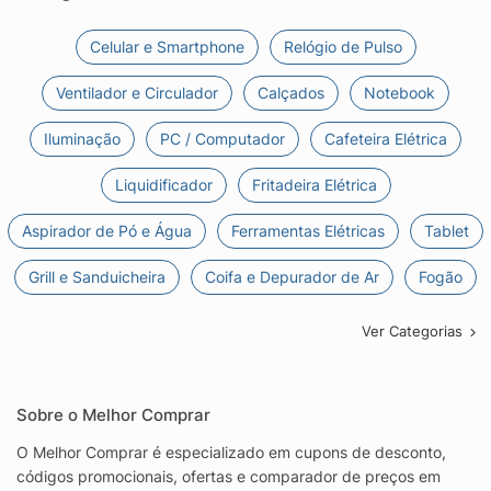
Celular e Smartphone
Relógio de Pulso
Ventilador e Circulador
Calçados
Notebook
Iluminação
PC / Computador
Cafeteira Elétrica
Liquidificador
Fritadeira Elétrica
Aspirador de Pó e Água
Ferramentas Elétricas
Tablet
Grill e Sanduicheira
Coifa e Depurador de Ar
Fogão
Ver Categorias
Sobre o Melhor Comprar
O Melhor Comprar é especializado em cupons de desconto,
códigos promocionais, ofertas e comparador de preços em