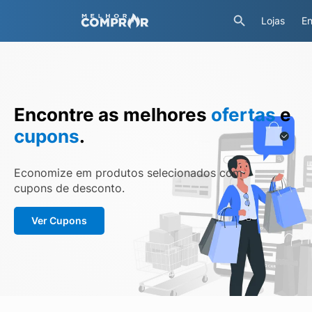
Lojas
En
Encontre as melhores
ofertas
e
cupons
.
Economize em produtos selecionados com
cupons de desconto.
Ver Cupons