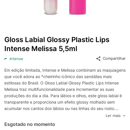
Gloss Labial Glossy Plastic Lips
Intense Melissa 5,5ml
Compartilhar
Intense
Em edição limitada, Intense e Melissa combinam as maquiagens
que você adora ao *cheirinho icônico das sandálias mais
estilosas do Brasil. O Gloss Labial Glossy Plastic Lips Intense
Melissa traz multifuncionalidade para incrementar as suas
produções do dia a dia. Para lábios e olhos, este gloss labial é
transparente e proporciona um efeito glossy molhado sem
acumular nos cantos dos lábios ou nas linhas do seu rosto.
Também traz efeito holográfico para trazer mais estilo às suas
Ler mais
maquiagens. Sem escorrer ou borrar ao longo do dia , o gloss
Esgotado no momento
entrega uma sensação de lábios hidratados, macios, e