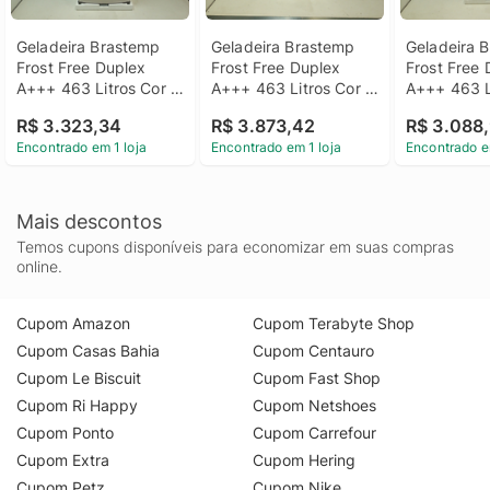
Geladeira Brastemp 
Geladeira Brastemp 
Geladeira B
Frost Free Duplex 
Frost Free Duplex 
Frost Free 
A+++ 463 Litros Cor 
A+++ 463 Litros Cor 
A+++ 463 Li
Inox Com Fresh Box E 
Inox Com Fresh Box E 
Inox Com Fr
R$ 3.323,34
R$ 3.873,42
R$ 3.088
Cold Room - 
Cold Room - 
Cold Room -
Encontrado em 1 loja
Encontrado em 1 loja
Encontrado e
Brm55fkas2_Wotimo_Jg6088349 
Brm55fkas1_Wexcele_Jg6126560 
Brm55fkas
110V
110V
110V
Mais descontos
Temos cupons disponíveis para economizar em suas compras
online.
Cupom Amazon
Cupom Terabyte Shop
Cupom Casas Bahia
Cupom Centauro
Cupom Le Biscuit
Cupom Fast Shop
Cupom Ri Happy
Cupom Netshoes
Cupom Ponto
Cupom Carrefour
Cupom Extra
Cupom Hering
Cupom Petz
Cupom Nike