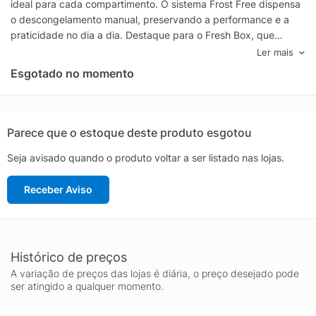
ideal para cada compartimento. O sistema Frost Free dispensa
o descongelamento manual, preservando a performance e a
praticidade no dia a dia. Destaque para o Fresh Box, que
prolonga a conservação de frutas, verduras e hortaliças,
Ler mais
mantendo o frescor e a crocância por mais tempo.
Esgotado no momento
O amplo espaço interno de 461 litros é inteligentemente
distribuído, com prateleiras ajustáveis, gavetas funcionais e
compartimentos de fácil acesso, facilitando a organização de
alimentos e bebidas para toda a família. O acabamento em inox
Parece que o estoque deste produto esgotou
acrescenta modernidade e é simples de limpar, enquanto as
Seja avisado quando o produto voltar a ser listado nas lojas.
portas duplex otimizam o uso e a visualização do conteúdo.
Silenciosa, econômica e confiável, a Brastemp BRM56FK
Receber Aviso
combina tecnologia, durabilidade e performance para uma
experiência superior em refrigeração doméstica.
Histórico de preços
A variação de preços das lojas é diária, o preço desejado pode
ser atingido a qualquer momento.