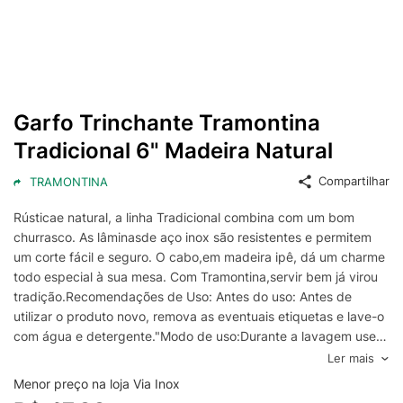
Garfo Trinchante Tramontina
Tradicional 6" Madeira Natural
Compartilhar
TRAMONTINA
Rústicae natural, a linha Tradicional combina com um bom
churrasco. As lâminasde aço inox são resistentes e permitem
um corte fácil e seguro. O cabo,em madeira ipê, dá um charme
todo especial à sua mesa. Com Tramontina,servir bem já virou
tradição.Recomendações de Uso: Antes do uso: Antes de
utilizar o produto novo, remova as eventuais etiquetas e lave-o
com água e detergente."Modo de uso:Durante a lavagem use
somente esponja macia, outros tipos de produtos, como palha
Ler mais
de aço, poderão riscar ou prejudicar o brilho do aço inox.
Menor preço na loja Via Inox
Enxágue bem a peça a fim de remover totalmente os resíduos