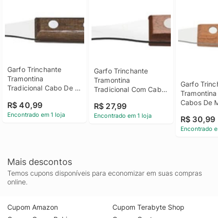
Garfo Trinchante 
Garfo Trinchante 
Tramontina 
Tramontina 
Garfo Trinc
Tradicional Cabo De 
Tradicional Com Cabo 
Tramontina
Madeira Natural
De Madeira Natural
Cabos De 
R$ 40,99
R$ 27,99
Encontrado em 1 loja
Encontrado em 1 loja
R$ 30,99
Encontrado e
Mais descontos
Temos cupons disponíveis para economizar em suas compras
online.
Cupom Amazon
Cupom Terabyte Shop