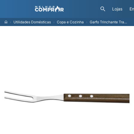
Lojas
En
Utilidades Domésticas
Copa e Cozinha
Garfo Trinchante Tramontina Tradicional 6" Madeira Natural