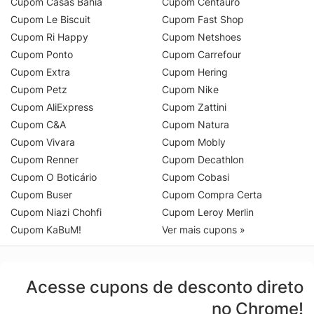
Cupom Casas Bahia
Cupom Centauro
Cupom Le Biscuit
Cupom Fast Shop
Cupom Ri Happy
Cupom Netshoes
Cupom Ponto
Cupom Carrefour
Cupom Extra
Cupom Hering
Cupom Petz
Cupom Nike
Cupom AliExpress
Cupom Zattini
Cupom C&A
Cupom Natura
Cupom Vivara
Cupom Mobly
Cupom Renner
Cupom Decathlon
Cupom O Boticário
Cupom Cobasi
Cupom Buser
Cupom Compra Certa
Cupom Niazi Chohfi
Cupom Leroy Merlin
Cupom KaBuM!
Ver mais cupons »
Acesse cupons de desconto direto
no Chrome!