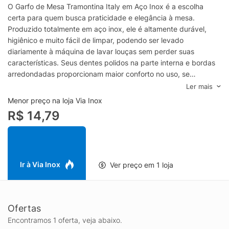
O Garfo de Mesa Tramontina Italy em Aço Inox é a escolha
certa para quem busca praticidade e elegância à mesa.
Produzido totalmente em aço inox, ele é altamente durável,
higiênico e muito fácil de limpar, podendo ser levado
diariamente à máquina de lavar louças sem perder suas
características. Seus dentes polidos na parte interna e bordas
arredondadas proporcionam maior conforto no uso, se
adaptando perfeitamente ao formato da boca. Com um
Ler mais
sofisticado acabamento em alto brilho, ele leva mais estilo e
Menor preço na loja Via Inox
requinte para todas as suas refeições! Recomendações de
R$ 14,79
Uso:Antes do uso: Antes de utilizar o produto novo, remova as
eventuais etiquetas e lave-o com água quente e detergente.
Modo de uso: Durante a lavagem use somente esponja macia,
outros tipos de produtos, como palha de aço, poderão riscar ou
prejudicar o brilho dos talheres. Enxágue bem cada peça a fim
Ir à Via Inox
Ver preço em 1 loja
de remover totalmente os resíduos dos produtos de limpeza,
que por serem abrasivos, podem danificar o inox. Após a
lavagem enxugue os talheres, pois as substâncias químicas
Ofertas
contidas na água poderão causar manchas. Sempre que
possível use água quente, pois renova o brilho dos talheres.
Encontramos 1 oferta, veja abaixo.