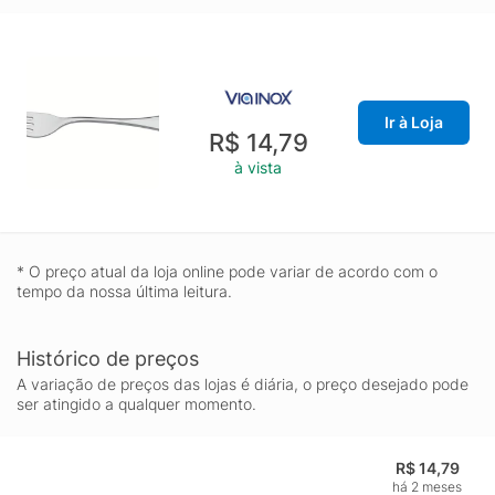
Evite o contato das peças com superfícies quentes, pois
podem provocar a descoloração do produto. Quando usar a
máquina de lavar louça, recomendamos retirar os talheres logo
que tenha terminado o ciclo enxaguar, a fim de que os mesmos
sejam secados manualmente. - Foto meramente ilustrativa.
Ir à Loja
Informações Adicionais:- Acabamento em alto brilho; - Pode ser
R$ 14,79
lavado diariamente na máquina de lavar louças; - Totalmente
à vista
feito de aço inox, altamente durável, mantém suas
características originais, preservando a beleza, a higiene e a
durabilidade do material; - Garfo com dentes polidos na parte
interna, para proporcionar maior conforto no uso, com formato
* O preço atual da loja online pode variar de acordo com o
apropriado para a boca e bordas arredondadas.
tempo da nossa última leitura.
Histórico de preços
A variação de preços das lojas é diária, o preço desejado pode
ser atingido a qualquer momento.
R$ 14,79
há 2 meses