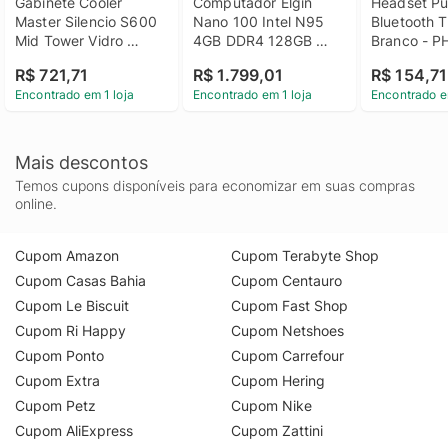
Gabinete Cooler 
Computador Elgin 
Headset Pul
o gerenciamento de cabos e a limpeza visual. Garanta já o seu
Master Silencio S600 
Nano 100 Intel N95 
Bluetooth T
no KaBuM!
Mid Tower Vidro 
4GB DDR4 128GB 
Branco - 
Temperado USB 3.2
SSD S/ Fan - 
R$ 721,71
R$ 1.799,01
R$ 154,71
46EN100V1000
Encontrado em 1 loja
Encontrado em 1 loja
Encontrado e
Mais descontos
Temos cupons disponíveis para economizar em suas compras
online.
Cupom Amazon
Cupom Terabyte Shop
Cupom Casas Bahia
Cupom Centauro
Cupom Le Biscuit
Cupom Fast Shop
Cupom Ri Happy
Cupom Netshoes
Cupom Ponto
Cupom Carrefour
Cupom Extra
Cupom Hering
Cupom Petz
Cupom Nike
Cupom AliExpress
Cupom Zattini