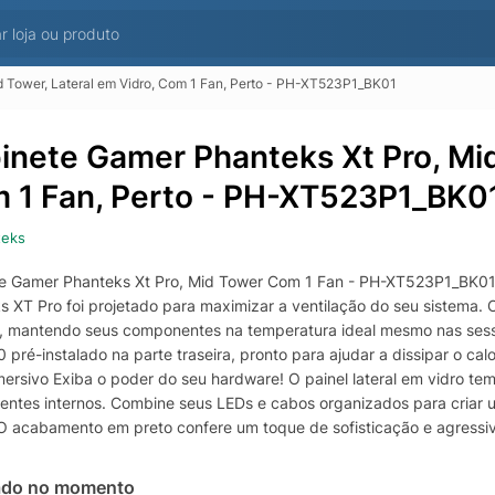
d Tower, Lateral em Vidro, Com 1 Fan, Perto - PH-XT523P1_BK01
inete Gamer Phanteks Xt Pro, Mid
 1 Fan, Perto - PH-XT523P1_BK0
teks
e Gamer Phanteks Xt Pro, Mid Tower Com 1 Fan - PH-XT523P1_BK01 F
s XT Pro foi projetado para maximizar a ventilação do seu sistema. 
r, mantendo seus componentes na temperatura ideal mesmo nas sessõ
pré-instalado na parte traseira, pronto para ajudar a dissipar o cal
Imersivo Exiba o poder do seu hardware! O painel lateral em vidro t
ntes internos. Combine seus LEDs e cabos organizados para criar um
O acabamento em preto confere um toque de sofisticação e agressiv
bilidade Sem Limites Pensando na sua conveniência, o Phanteks XT P
do 1x USB Tipo-C 3.0 e 1x USB 3.0 de alta velocidade, além de uma 
ado no momento