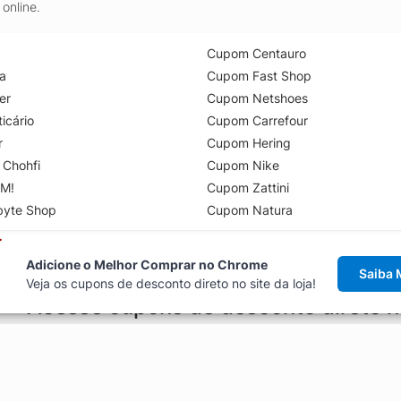
online.
Cupom Centauro
a
Cupom Fast Shop
er
Cupom Netshoes
icário
Cupom Carrefour
r
Cupom Hering
 Chohfi
Cupom Nike
M!
Cupom Zattini
byte Shop
Cupom Natura
Adicione o Melhor Comprar no Chrome
Saiba 
Veja os cupons de desconto direto no site da loja!
Acesse cupons de desconto direto 
aviso de cupons antes de finalizar uma compra online, direto no ca