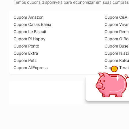
Temos cupons disponíveis para economizar em suas compras 
Cupom Amazon
Cupom C&A
Cupom Casas Bahia
Cupom Vivar
Cupom Le Biscuit
Cupom Renn
Cupom Ri Happy
Cupom O Bot
Cupom Ponto
Cupom Buse
Cupom Extra
Cupom Niazi
Cupom Petz
Cupom KaBu
Cupom AliExpress
Cupom Tera
Ative a extensão de descontos e receba 