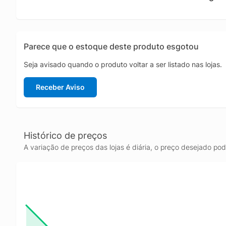
nunca f
ainda m
acomoda
coolers
Parece que o estoque deste produto esgotou
Organiz
Gabinet
Seja avisado quando o produto voltar a ser listado nas lojas.
de func
garanta
Receber Aviso
Histórico de preços
A variação de preços das lojas é diária, o preço desejado po