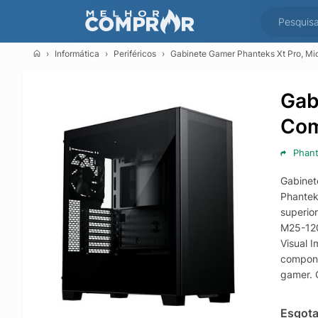
Informática
Periféricos
Gabinete Gamer Phanteks Xt Pro, Mi
Gab
Com
Phan
Gabinet
Phantek
superio
M25-120 
Visual 
compone
gamer. 
Compati
incluin
Esgot