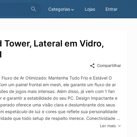
Categorias
Lojas
Entrar
 Tower, Lateral em Vidro,
1
Compartilhar
luxo de Ar Otimizado: Mantenha Tudo Frio e Estável O
Com um painel frontal em mesh, ele garante um fluxo de ar
es de jogos mais intensas. Além disso, já vem com 1 fan
or e garantir a estabilidade do seu PC. Design Impactante e
emperado oferece uma visão clara e deslumbrante dos seus
 espetáculo de luz e cores que reflete sua personalidade
idade que todo setup de respeito merece. Conectividade e
ro oferece conectividade de ponta no painel frontal,
Ler mais
entrada combo para fone e microfone. Construir seu PC