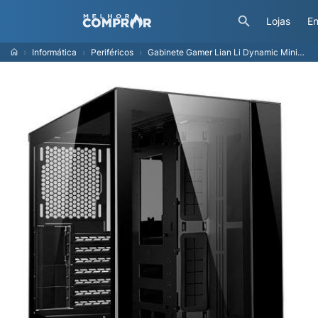
Lojas
En
Informática
Periféricos
Gabinete Gamer Lian Li Dynamic Mini-X O11, PC Tower, ATX, Lateral em Vidro Temperado, Preto - O11DMINI-X