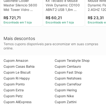
Gabinete Cooler 
Kit Teclado e Mouse 
Mouse Wirel
Master Silencio S600 
Vinik Dynamic CD100 
Dynamic Fl
Mid Tower Vidro 
ABNT2 USB 1,8m 
2.4GHZ 120
Temperado USB 3.2
1000 DPI - Preto
Preto
R$ 721,71
R$ 60,21
R$ 23,31
Encontrado em 1 loja
Encontrado em 1 loja
Encontrado e
Mais descontos
Temos cupons disponíveis para economizar em suas compras
online.
Cupom Amazon
Cupom Terabyte Shop
Cupom Casas Bahia
Cupom Centauro
Cupom Le Biscuit
Cupom Fast Shop
Cupom Ri Happy
Cupom Netshoes
Cupom Ponto
Cupom Carrefour
Cupom Extra
Cupom Hering
Cupom Petz
Cupom Nike
Cupom AliExpress
Cupom Zattini