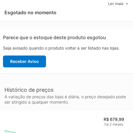
de watercoolers selados ou customizados. - Apoio para bomba
Ler mais
e reservatório com 3 possibilidades de instalação. - Porta USB
Esgotado no momento
3.1 USB Tipo C no painel frontal para transferências de alta
velocidade. - Filtros de poeira magnéticos instalados em todas
as aberturas para ar.
Parece que o estoque deste produto esgotou
Seja avisado quando o produto voltar a ser listado nas lojas.
Receber Aviso
Histórico de preços
A variação de preços das lojas é diária, o preço desejado pode
ser atingido a qualquer momento.
R$ 679,99
há 2 meses