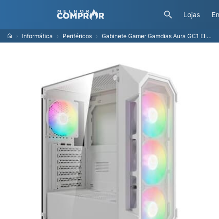
Lojas
En
Informática
Periféricos
Gabinete Gamer Gamdias Aura GC1 Elite, Mid Tower, ATX, Lateral em Vidro Temperado, Kit Cooler Fan, Branco - AURA GC1 ELITE WH