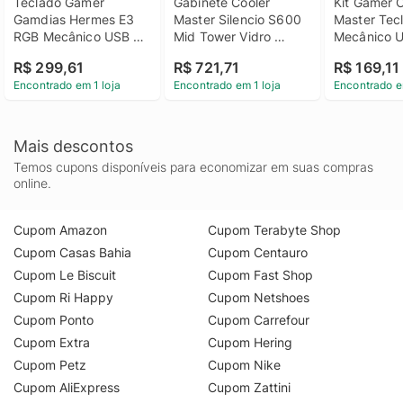
Teclado Gamer 
Gabinete Cooler 
Kit Gamer C
Gamdias Hermes E3 
Master Silencio S600 
Master Tecl
RGB Mecânico USB 
Mid Tower Vidro 
Mecânico U
Switch Blue - Preto
Temperado USB 3.2
Mouse 2400
R$ 299,61
R$ 721,71
R$ 169,11
Devastator 
Encontrado em 1 loja
Encontrado em 1 loja
Encontrado e
Preto
Mais descontos
Temos cupons disponíveis para economizar em suas compras
online.
Cupom Amazon
Cupom Terabyte Shop
Cupom Casas Bahia
Cupom Centauro
Cupom Le Biscuit
Cupom Fast Shop
Cupom Ri Happy
Cupom Netshoes
Cupom Ponto
Cupom Carrefour
Cupom Extra
Cupom Hering
Cupom Petz
Cupom Nike
Cupom AliExpress
Cupom Zattini