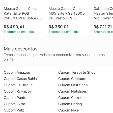
Mouse Gamer Corsair 
Mouse Gamer Corsair 
Gabinete Co
Katar Elite RGB 
M65 Elite RGB 18000 
Master Sile
26000 DPI 6 Botões 
DPI Preto - CH-
Mid Tower V
Wireless Preto - CH-
9309011-NA
Temperado
R$ 490,41
R$ 359,01
R$ 721,71
931C111-NA
Encontrado em 1 loja
Encontrado em 1 loja
Encontrado e
Mais descontos
Temos cupons disponíveis para economizar em suas compras
online.
Cupom Amazon
Cupom Terabyte Shop
Cupom Casas Bahia
Cupom Centauro
Cupom Le Biscuit
Cupom Fast Shop
Cupom Ri Happy
Cupom Netshoes
Cupom Ponto
Cupom Carrefour
Cupom Extra
Cupom Hering
Cupom Petz
Cupom Nike