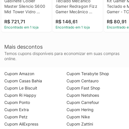
Gabinete Cooler 
Teclado Mecânico 
Kit Gamer Mu
Master Silencio S600 
Gamer Redragon Fizz 
Teclado e 
Mid Tower Vidro 
Gamer Mecânico 
Gamer - T
Temperado USB 3.2
Switch Blue Rainbow 
R$ 721,71
R$ 146,61
R$ 80,91
C/Fio Preto
Encontrado em 1 loja
Encontrado em 1 loja
Encontrado e
Mais descontos
Temos cupons disponíveis para economizar em suas compras
online.
Cupom Amazon
Cupom Terabyte Shop
Cupom Casas Bahia
Cupom Centauro
Cupom Le Biscuit
Cupom Fast Shop
Cupom Ri Happy
Cupom Netshoes
Cupom Ponto
Cupom Carrefour
Cupom Extra
Cupom Hering
Cupom Petz
Cupom Nike
Cupom AliExpress
Cupom Zattini