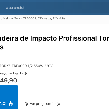
rofissional Torkz TRE0009, 550 Watts, 220 Volts
adeira de Impacto Profissional T
ts
TORKZ TRE0009 1/2 550W 220V
reço na loja TaQi
249,90
 TaQi
Ver preço em 1 loja