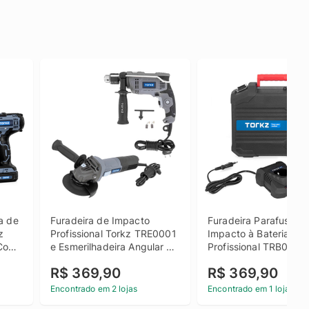
 de 
Furadeira de Impacto 
Furadeira Parafusadei
 
Profissional Torkz TRE0001 
Impacto à Bateria Tork
Com 
e Esmerilhadeira Angular 
Profissional TRB0014, 
4.1/2" (115mm) TRE0003
Bateria, 12V
R$ 369,90
R$ 369,90
Encontrado em 2 lojas
Encontrado em 1 loja