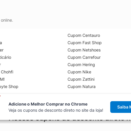
online.
Cupom Centauro
a
Cupom Fast Shop
er
Cupom Netshoes
icário
Cupom Carrefour
r
Cupom Hering
 Chohfi
Cupom Nike
M!
Cupom Zattini
byte Shop
Cupom Natura
Adicione o Melhor Comprar no Chrome
Saiba 
Veja os cupons de desconto direto no site da loja!
Acesse cupons de desconto direto 
aviso de cupons antes de finalizar uma compra online, direto no ca