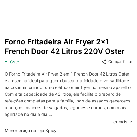
Forno Fritadeira Air Fryer 2x1
French Door 42 Litros 220V Oster
Compartilhar
Oster
O Forno Fritadeira Air Fryer 2 em 1 French Door 42 Litros Oster
é a escolha ideal para quem busca praticidade e versatilidade
na cozinha, unindo forno elétrico e air fryer no mesmo aparelho.
Com alta capacidade de 42 litros, ele facilita o preparo de
refeições completas para a família, indo de assados generosos
a porções maiores de salgados, legumes e carnes, com mais
agilidade no dia a dia.
O design French Door com portas duplas valoriza a ergonomia
Ler mais
e torna o uso mais confortável, permitindo acessar o interior
Menor preço na loja Spicy
com facilidade e melhor aproveitamento do espaço na