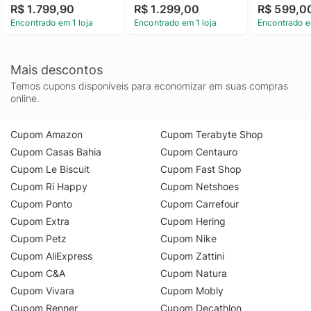
R$ 1.799,90
R$ 1.299,00
R$ 599,0
Encontrado em 1 loja
Encontrado em 1 loja
Encontrado e
Mais descontos
Temos cupons disponíveis para economizar em suas compras
online.
Cupom Amazon
Cupom Terabyte Shop
Cupom Casas Bahia
Cupom Centauro
Cupom Le Biscuit
Cupom Fast Shop
Cupom Ri Happy
Cupom Netshoes
Cupom Ponto
Cupom Carrefour
Cupom Extra
Cupom Hering
Cupom Petz
Cupom Nike
Cupom AliExpress
Cupom Zattini
Cupom C&A
Cupom Natura
Cupom Vivara
Cupom Mobly
Cupom Renner
Cupom Decathlon