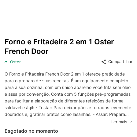
Forno e Fritadeira 2 em 1 Oster
French Door
Compartilhar
Oster
O Forno e Fritadeira French Door 2 em 1 oferece praticidade
para o preparo de suas receitas. É um equipamento completo
para a sua cozinha, com um único aparelho você frita sem óleo
e assa por convenção. Conta com 5 funções pré-programadas
para facilitar a elaboração de diferentes refeições de forma
saldável e ágil: - Tostar: Para deixar pães e torradas levemente
dourados e, gratinar pratos como lasanhas. - Assar: Prepara
diversas receitas com uma temperatura que se adequa a cada
Ler mais
uma delas. Ideal para carnes e bolos. - Grelhar: O aparelho
Esgotado no momento
grelha alimentos de acordo com a necessidade de cada