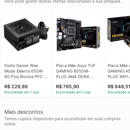
Você pode gostar destas ofertas relacionadas a sua pesquisa.
Fonte Gamer Rise 
Placa Mãe Asus TUF 
Placa Mãe 
Mode Elektra 650W 
GAMING B550M-
GAMING A
80 Plus Bronze PFC 
PLUS AM4 DDR4 
PLUS WIFI 
Ativo - RM-PSU-ELK-
HDMI DisplayPort M.2 
4xDDR4 Ch
R$ 229,89
R$ 765,90
R$ 948,5
650-B
USB mATX
A520 mAT
Encontrado em 1 loja
Encontrado em 1 loja
Encontrado e
Mais descontos
Temos cupons disponíveis para economizar em suas compras
online.