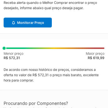
OTP, SCP, UVP Conectores - 1x ATX (24 PIN) - 2x EPS (4+4
Receba alerta quando o Melhor Comprar encontrar o preço
PIN) - 1x PCIe 5.0 (450W) - 3x PCI-E (6+2 PIN) - 6x SATA (15
desejado, informe abaixo qual preço deseja pagar.
PIN) - 4x MOLEX (PERIFÉRICO) - 1x FDD (4 PIN) Conteúdo da
Embalagem - Fonte de Alimentação MSI MAG A750GL PCIE
Monitorar Preço
750W
Menor preço
Maior preço
R$ 572,31
R$ 619,99
De acordo com nosso histórico de preços, consideramos a
oferta no valor de R$ 572,31 o preço mais barato, excelente
hora para comprar.
Procurando por Componentes?