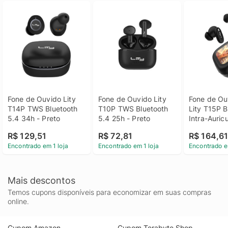
Fone de Ouvido Lity 
Fone de Ouvido Lity 
Fone de Ou
T14P TWS Bluetooth 
T10P TWS Bluetooth 
Lity T15P B
5.4 34h - Preto
5.4 25h - Preto
Intra-Auricu
Preto
R$ 129,51
R$ 72,81
R$ 164,6
Encontrado em 1 loja
Encontrado em 1 loja
Encontrado e
Mais descontos
Temos cupons disponíveis para economizar em suas compras
online.
Cupom Amazon
Cupom Terabyte Shop